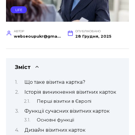
LIFE
АВТОР
ОПУБЛІКОВАНО
webseoupukr@gmail.com
28 Грудня, 2025
Зміст
Що таке візитна картка?
Історія виникнення візитних карток
Перші візитки в Європі
Функції сучасних візитних карток
Основні функції
Дизайн візитних карток