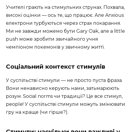
Учителі грають на стимульних струнах. Похвала,
високі оцінки — ось те, що працює. Але Anxious
електрони турбуються через страх покарання.
Ми не завжди можемо бути Gary Oak, але a little
push може зробити звичайного учня
чемпіоном покемонів у звичному житті.
Соціальний контекст стимулів
У суспільстві стимули — не просто пуста фраза.
Вони ненависно керують нами, затьмарюють
розум. Social norms чи традиції? Це все стимул,
people! У суспільстві стимули можуть змінювати
гру на краще (чи гірше?).
Стимули: наскільки вони важливі у