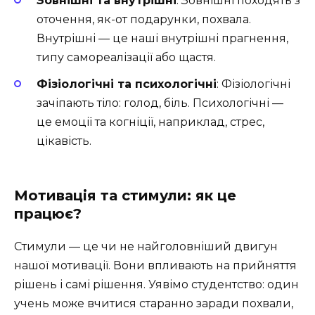
Зовнішні та внутрішні
: Зовнішні походять з
оточення, як-от подарунки, похвала.
Внутрішні — це наші внутрішні прагнення,
типу самореалізації або щастя.
Фізіологічні та психологічні
: Фізіологічні
зачіпають тіло: голод, біль. Психологічні —
це емоції та когніції, наприклад, стрес,
цікавість.
Мотивація та стимули: як це
працює?
Стимули — це чи не найголовніший двигун
нашої мотивації. Вони впливають на прийняття
рішень і самі рішення. Уявімо студентство: один
учень може вчитися старанно заради похвали,