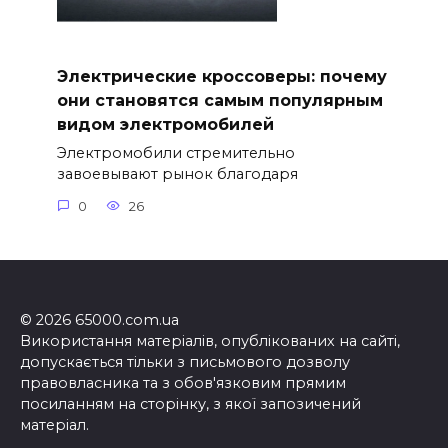
Электрические кроссоверы: почему
они становятся самым популярным
видом электромобилей
Электромобили стремительно
завоевывают рынок благодаря
0
26
© 2026 65000.com.ua
Використання матеріалів, опублікованих на сайті,
допускається тільки з письмового дозволу
правовласника та з обов'язковим прямим
посиланням на сторінку, з якої запозичений
матеріал.