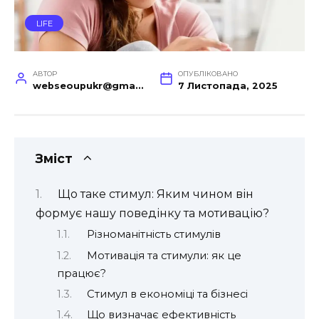
LIFE
АВТОР
ОПУБЛІКОВАНО
webseoupukr@gmail.com
7 Листопада, 2025
Зміст
Що таке стимул: Яким чином він
формує нашу поведінку та мотивацію?
Різноманітність стимулів
Мотивація та стимули: як це
працює?
Стимул в економіці та бізнесі
Що визначає ефективність