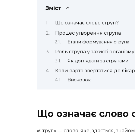
Зміст
Що означає слово струп?
Процес утворення струпа
Етапи формування струпа
Роль струпа у захисті організму
Як доглядати за струпами
Коли варто звертатися до ліка
Висновок
Що означає слово 
«Струп» — слово, яке, здається, знайом