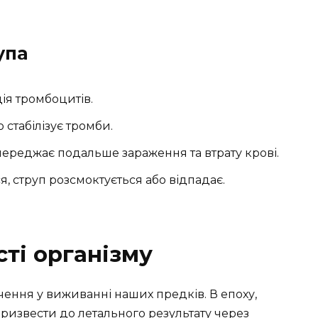
упа
ія тромбоцитів.
стабілізує тромби.
ереджає подальше зараження та втрату крові.
я, струп розсмоктується або відпадає.
сті організму
чення у виживанні наших предків. В епоху,
ризвести до летального результату через