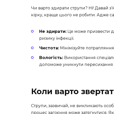
Чи варто здирати струпи? Ні! Давай з
кірку, краще цього не робити. Адже 
Не здирати:
Це може призвести д
ризику інфекції.
Чистота:
Мінімізуйте потрапляння
Вологість:
Використання спеціаль
допоможе уникнути пересихання 
Коли варто звертат
Струпи, зазвичай, не викликають осо
процес загоєння може затягнутися. Як