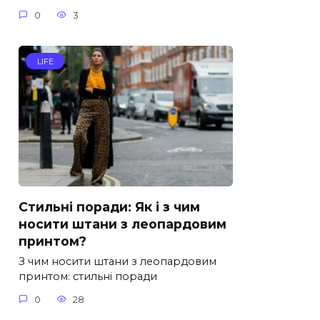
0
3
LIFE
Стильні поради: Як і з чим
носити штани з леопардовим
принтом?
З чим носити штани з леопардовим
принтом: стильні поради
0
28