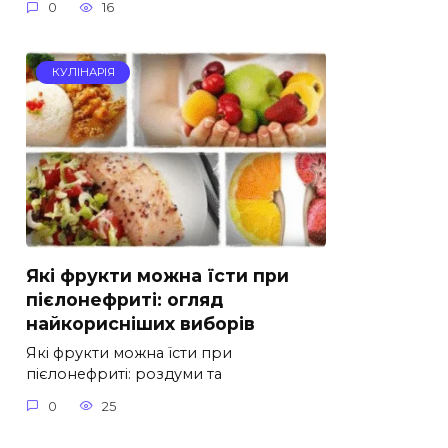
0
16
КУЛІНАРІЯ
Які фрукти можна їсти при
пієлонефриті: огляд
найкорисніших виборів
Які фрукти можна їсти при
пієлонефриті: роздуми та
0
25