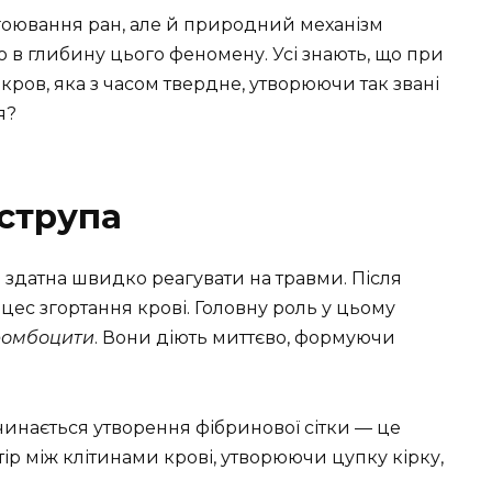
агоювання ран, але й природний механізм
о в глибину цього феномену. Усі знають, що при
ров, яка з часом твердне, утворюючи так звані
я?
струпа
 здатна швидко реагувати на травми. Після
с згортання крові. Головну роль у цьому
ромбоцити
. Вони діють миттєво, формуючи
инається утворення фібринової сітки — це
р між клітинами крові, утворюючи цупку кірку,