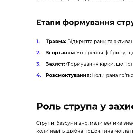
Етапи формування стр
Травма:
Відкриття рани та активац
Згортання:
Утворення фібрину, що 
Захист:
Формування кірки, що поп
Розсмоктування:
Коли рана гоїтьс
Роль струпа у захи
Струпи, безсумнівно, мали велике зна
коли навіть дрібна подряпина могла п