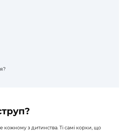
ря?
струп?
е кожному з дитинства. Ті самі корки, що