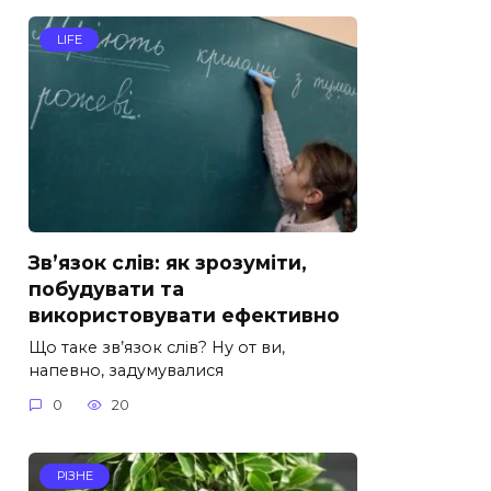
LIFE
Зв’язок слів: як зрозуміти,
побудувати та
використовувати ефективно
Що таке зв’язок слів? Ну от ви,
напевно, задумувалися
0
20
РІЗНЕ