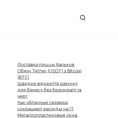
Доставка пиццы Харьков
Обмін Tether (USDT) з Bitcoin
(BTC)
Швидке відкриття рахунку
для бізнесу без бюрократії та
черг
Как облачные сервера
сокращают расходы на IT
Металлопластиковые окна: