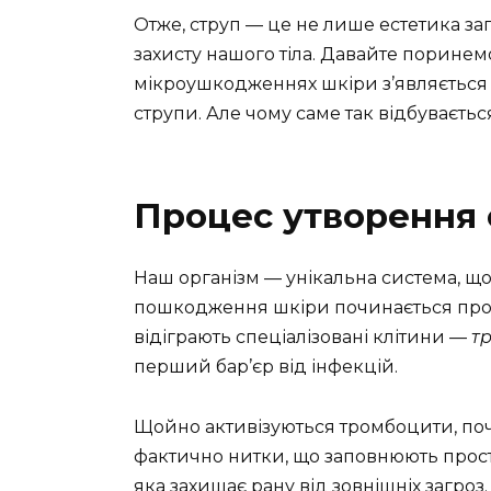
Отже, струп — це не лише естетика з
захисту нашого тіла. Давайте поринем
мікроушкодженнях шкіри з’являється к
струпи. Але чому саме так відбуваєтьс
Процес утворення 
Наш організм — унікальна система, що
пошкодження шкіри починається проце
відіграють спеціалізовані клітини —
т
перший бар’єр від інфекцій.
Щойно активізуються тромбоцити, поч
фактично нитки, що заповнюють прості
яка захищає рану від зовнішніх загроз.