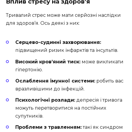
Вплив стресу на здоров’я
Тривалий стрес може мати серйозні наслідки
для здоров’я. Ось деякі з них:
Серцево-судинні захворювання:
підвищений ризик інфарктів та інсультів.
Високий кров’яний тиск:
може викликати
гіпертонію.
Ослаблення імунної системи:
робить вас
вразливішими до інфекцій.
Психологічні розлади:
депресія і тривога
можуть перетворитися на постійних
супутників.
Проблеми з травленням:
такі як синдром