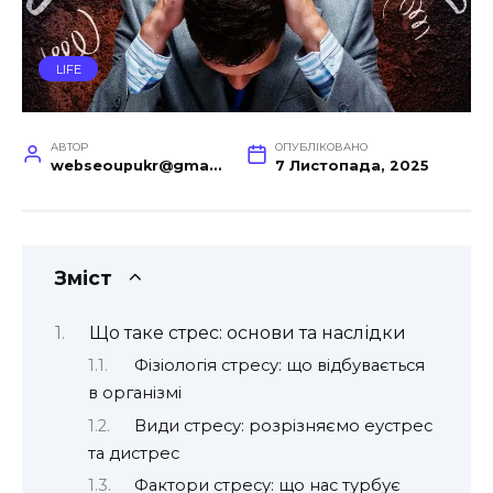
LIFE
АВТОР
ОПУБЛІКОВАНО
webseoupukr@gmail.com
7 Листопада, 2025
Зміст
Що таке стрес: основи та наслідки
Фізіологія стресу: що відбувається
в організмі
Види стресу: розрізняємо еустрес
та дистрес
Фактори стресу: що нас турбує