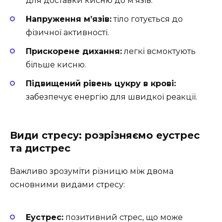
для доставки кисню до м’язів.
Напруження м’язів:
тіло готується до
фізичної активності.
Прискорене дихання:
легкі всмоктують
більше кисню.
Підвищений рівень цукру в крові:
забезпечує енергію для швидкої реакції.
Види стресу: розрізняємо еустрес
та дистрес
Важливо зрозуміти різницю між двома
основними видами стресу:
Еустрес:
позитивний стрес, що може