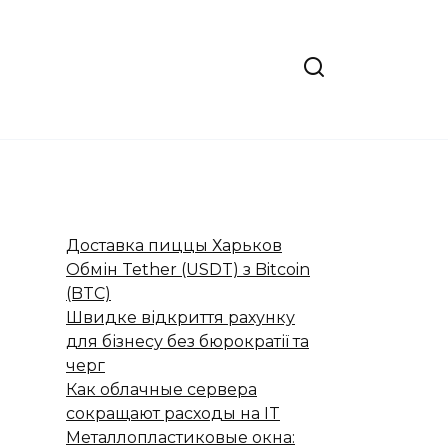
Доставка пиццы Харьков
Обмін Tether (USDT) з Bitcoin
(BTC)
Швидке відкриття рахунку
для бізнесу без бюрократії та
черг
Как облачные сервера
сокращают расходы на IT
Металлопластиковые окна: