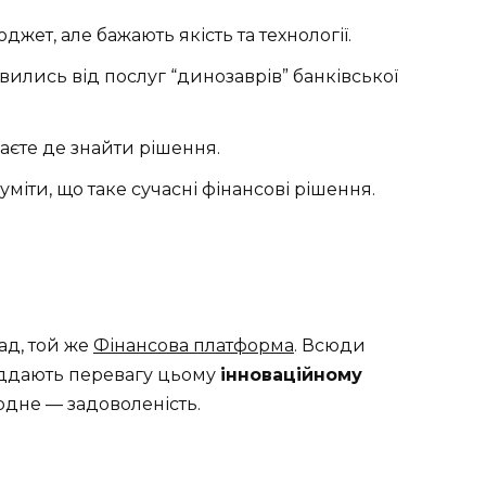
ет, але бажають якість та технології.
овились від послуг “динозаврів” банківської
наєте де знайти рішення.
озуміти, що таке сучасні фінансові рішення.
ад, той же
Фінансова платформа
. Всюди
іддають перевагу цьому
інноваційному
є одне — задоволеність.