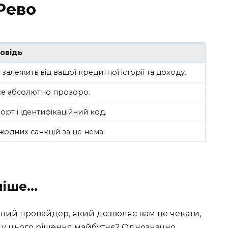
Рево
овідь
 залежить від вашої кредитної історії та доходу.
все абсолютно прозоро.
орт і ідентифікаційний код.
 жодних санкцій за це нема.
ніше…
овий провайдер, який дозволяє вам не чекати,
 є у цього рішення майбутнє? Однозначно.