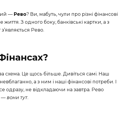
акий —
Рево
? Ви, мабуть, чули про різні фінансові
иття. З одного боку, банківські картки, а з
т з’являється Рево.
 Фінансах?
а схема. Це щось більше. Дивіться самі. Наш
невблаганно, а з ним і наші фінансові потреби. І
се одразу, не відкладаючи на завтра. Рево
 — вони тут
.