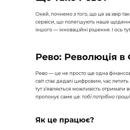
Окей, почнемо з того, що це за звір т
сервіси, що полегшують наше щоденне ж
іншого — інноваційні рішення. І ось ту
Рево: Революція в
Рево — це не просто ще одна фінансов
світ стає дедалі цифровим, час летить 
тут з’являється можливість отримати в
пропонує саме це:
тобі потрібно гроші
Як це працює?