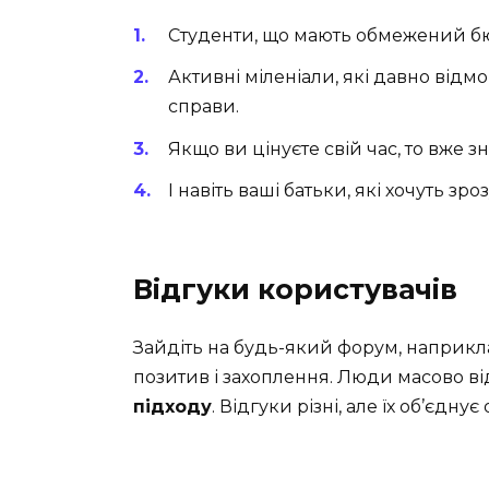
Студенти, що мають обмежений бюдж
Активні міленіали, які давно відм
справи.
Якщо ви цінуєте свій час, то вже з
І навіть ваші батьки, які хочуть зр
Відгуки користувачів
Зайдіть на будь-який форум, наприкл
позитив і захоплення. Люди масово в
підходу
. Відгуки різні, але їх об’єдну