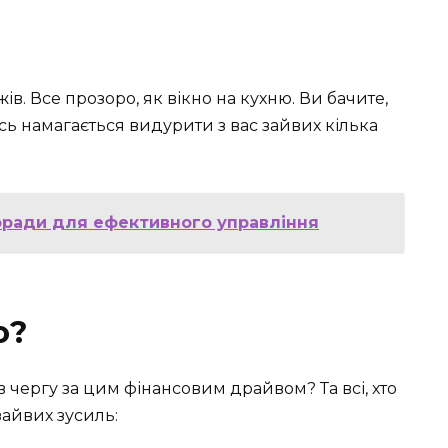
в. Все прозоро, як вікно на кухню. Ви бачите,
тось намагається видурити з вас зайвих кілька
поради для ефективного управління
о?
в чергу за цим фінансовим драйвом? Та всі, хто
зайвих зусиль: