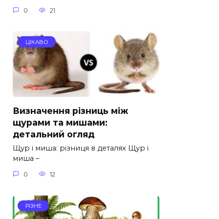
0
21
ЦІКАВО
Визначення різниць між
щурами та мишами:
детальний огляд
Щур і миша: різниця в деталях Щур і
миша –
0
12
РІЗНЕ