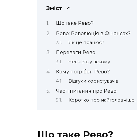
Зміст
Що таке Рево?
Рево: Революція в Фінансах?
Як це працює?
Переваги Рево
Чесність у всьому
Кому потрібен Рево?
Відгуки користувачів
Часті питання про Рево
Коротко про найголовніше
Що таке Рево?