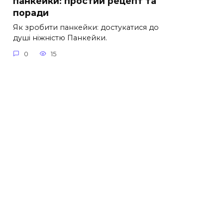
панкейки: простий рецепт та
поради
Як зробити панкейки: достукатися до
душі ніжністю Панкейки.
0
15