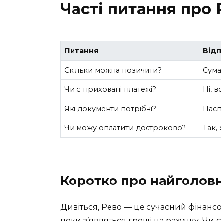
Часті питання про 
Питання
Відп
Скільки можна позичити?
Сума
Чи є приховані платежі?
Ні, 
Які документи потрібні?
Пасп
Чи можу оплатити достроково?
Так,
Коротко про найголов
Дивіться, Рево — це сучасний фінанс
поки з’являться гроші на рахунку. Чи