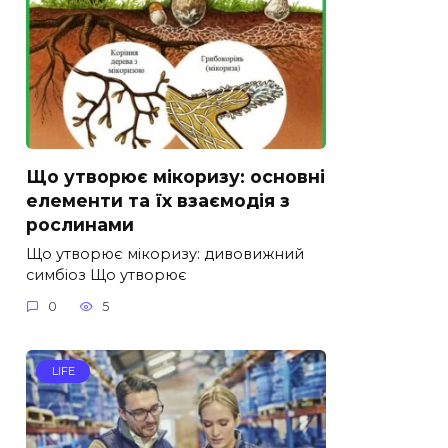
Що утворює мікоризу: основні
елементи та їх взаємодія з
рослинами
Що утворює мікоризу: дивовижний
симбіоз Що утворює
0
5
LIFE