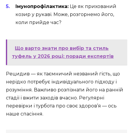
Імунопрофілактика:
Це як прихований
козир у рукаві. Може, розгорнемо його,
коли прийде час?
Що варто знати про вибір та стиль
туфель у 2026 році: поради експертів
Рецидив — як таємничий незваний гість, що
нерідко потребує індивідуального підходу і
розуміння. Важливо розпізнати його на ранній
стадії і вжити заходів вчасно. Регулярні
перевірки і турбота про своє здоров’я — ось
наше спасіння.