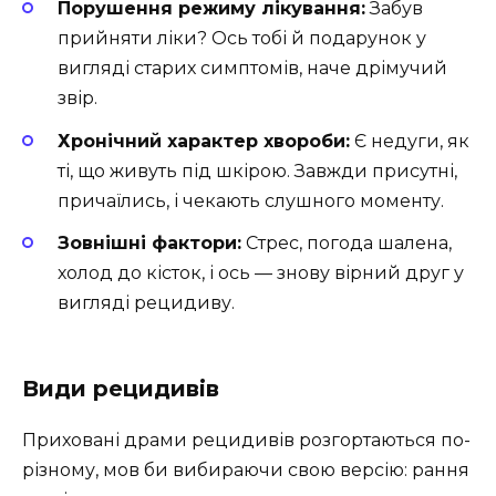
Порушення режиму лікування:
Забув
прийняти ліки? Ось тобі й подарунок у
вигляді старих симптомів, наче дрімучий
звір.
Хронічний характер хвороби:
Є недуги, як
ті, що живуть під шкірою. Завжди присутні,
причаїлись, і чекають слушного моменту.
Зовнішні фактори:
Стрес, погода шалена,
холод до кісток, і ось — знову вірний друг у
вигляді рецидиву.
Види рецидивів
Приховані драми рецидивів розгортаються по-
різному, мов би вибираючи свою версію: рання