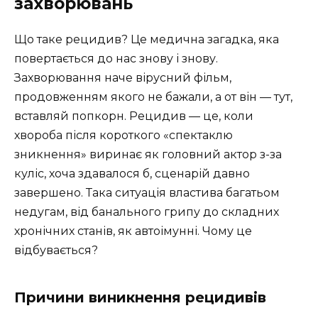
захворювань
Що таке рецидив? Це медична загадка, яка
повертається до нас знову і знову.
Захворювання наче вірусний фільм,
продовженням якого не бажали, а от він — тут,
вставляй попкорн. Рецидив — це, коли
хвороба після короткого «спектаклю
зникнення» виринає як головний актор з-за
куліс, хоча здавалося б, сценарій давно
завершено. Така ситуація властива багатьом
недугам, від банального грипу до складних
хронічних станів, як автоімунні. Чому це
відбувається?
Причини виникнення рецидивів