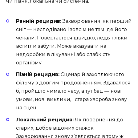
чи пізня, локальна чи системна.
Ранній рецидив:
Захворювання, як перший
сніг — несподівано і зовсім не там, де його
чекали. Повертається швидко, ледь тільки
встигли забути. Може вказувати на
недоробки в лікуванні або слабкість
організму.
Пізній рецидив:
Сценарій захоплюючого
фільму з довгим продовженням. Здавалося
б, пройшло чимало часу, а тут бац — нові
умови, нові виклики, і стара хвороба знову
на сцені.
Локальний рецидив:
Як повернення до
старих, добре відомих стежок.
Захворювання знову з’являється в тому ж