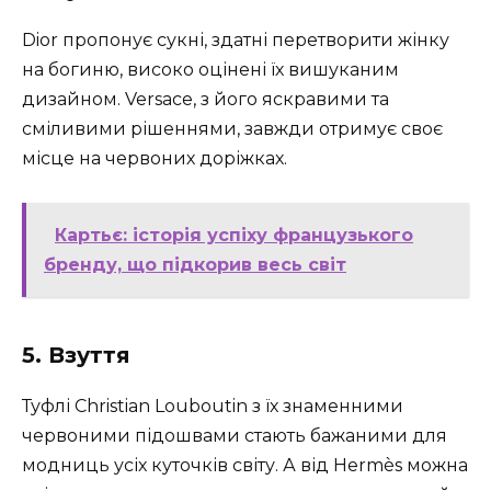
Dior пропонує сукні, здатні перетворити жінку
на богиню, високо оцінені їх вишуканим
дизайном. Versace, з його яскравими та
сміливими рішеннями, завжди отримує своє
місце на червоних доріжках.
Картьє: історія успіху французького
бренду, що підкорив весь світ
5. Взуття
Туфлі Christian Louboutin з їх знаменними
червоними підошвами стають бажаними для
модниць усіх куточків світу. А від Hermès можна