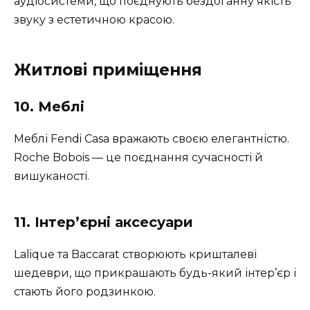
аудіосистеми, що поєднують бездоганну якість
звуку з естетичною красою.
Житлові приміщення
10. Меблі
Меблі Fendi Casa вражають своєю елегантністю.
Roche Bobois — це поєднання сучасності й
вишуканості.
11. Інтер’єрні аксесуари
Lalique та Baccarat створюють кришталеві
шедеври, що прикрашають будь-який інтер’єр і
стають його родзинкою.