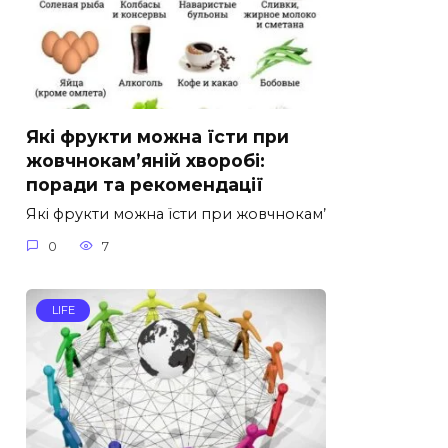
Які фрукти можна їсти при
жовчнокам’яній хворобі:
поради та рекомендації
Які фрукти можна їсти при жовчнокам’
0
7
LIFE