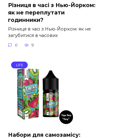
Різниця в часі з Нью-Йорком:
як не переплутати
годинники?
Різниця в часі з Нью-Йорком: як не
загубитися в часових
0
9
LIFE
Набори для самозамісу: