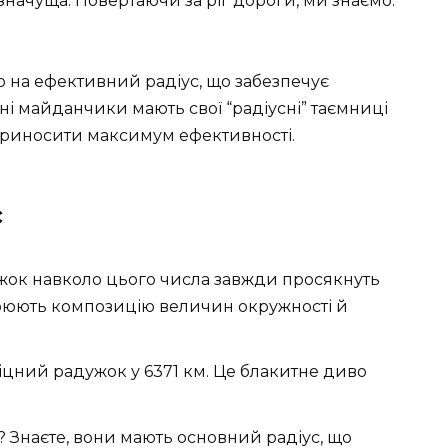
начуща. Повертаючи за ріг дороги, ми знаємо:
о на ефективний радіус, що забезпечує
ивні майданчики мають свої “радіусні” таємниці
риносити максимум ефективності.
с
ок навколо цього числа завжди просякнуть
ворюють композицію величин окружності й
іцний радужок у 6371 км. Це блакитне диво
 Знаєте, вони мають основний радіус, що