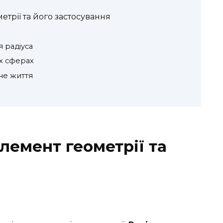
етрії та його застосування
я радіуса
их сферах
не життя
лемент геометрії та