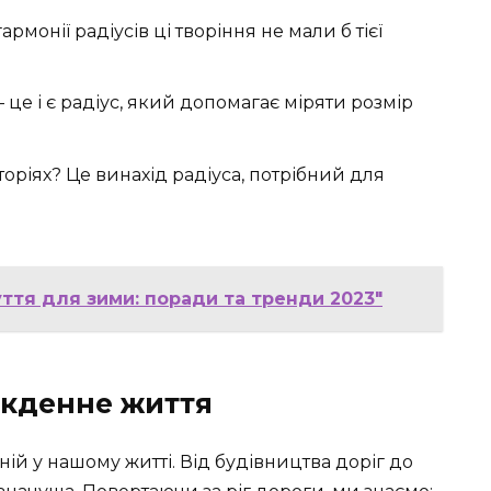
рмонії радіусів ці творіння не мали б тієї
— це і є радіус, який допомагає міряти розмір
оріях? Це винахід радіуса, потрібний для
уття для зими: поради та тренди 2023"
якденне життя
ій у нашому житті. Від будівництва доріг до