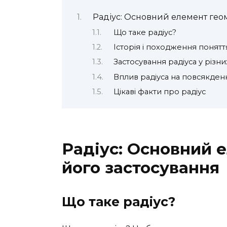
Радіус: Основний елемент геом
Що таке радіус?
Історія і походження понятт
Застосування радіуса у різн
Вплив радіуса на повсякден
Цікаві факти про радіус
Радіус: Основний е
його застосування
Що таке радіус?