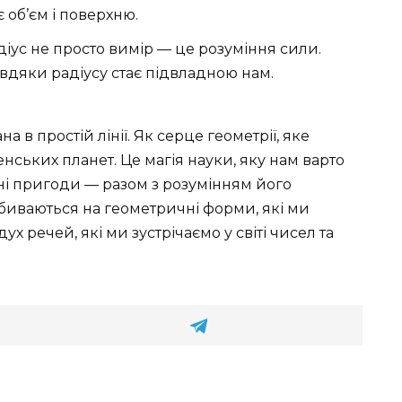
 об’єм і поверхню.
діус не просто вимір — це розуміння сили.
завдяки радіусу стає підвладною нам.
а в простій лінії. Як серце геометрії, яке
енських планет. Це магія науки, яку нам варто
нні пригоди — разом з розумінням його
озбиваються на геометричні форми, які ми
ух речей, які ми зустрічаємо у світі чисел та