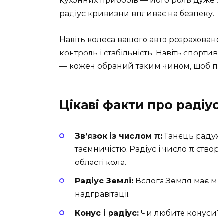
кухонних приборів — його роль дуже з
радіус кривизни впливає на безпеку.
Навіть колеса вашого авто розрахован
контроль і стабільність. Навіть спорт
— кожен обраний таким чином, щоб п
Цікаві факти про радіу
Зв’язок із числом π:
Танець радуж
таємничістю. Радіус і число π ст
області кола.
Радіус Землі:
Волога Земля має м
надгравітації.
Конус і радіус:
Чи любите конуси?