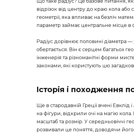
Що таке радіус? Це базове питання, як
відрізок від центру до краю кола або 
геометрії, яка впливає на безліч мате
параметр займає центральне місце в ф
Радіус дорівнює половині діаметра — 
обертається. Він є серцем багатьох гео
інженерія та різноманітні форми мис
законами, які користують цю загадкову
Історія і походження п
Ще в стародавній Греції вчені Евклід
на фігури, відкрили очі на магію кола. 
масштаб та розмір. У середньовіччі ге
розвивали це поняття, доводячи його 