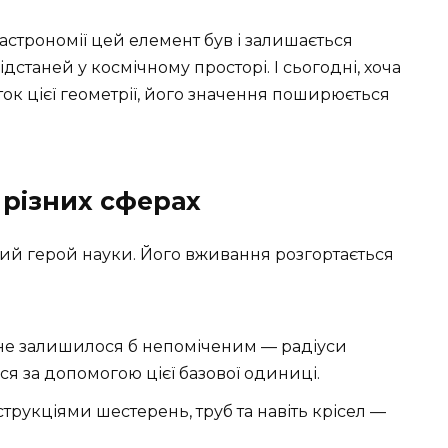
 астрономії цей елемент був і залишається
дстаней у космічному просторі. І сьогодні, хоча
к цієї геометрії, його значення поширюється
 різних сферах
тий герой науки. Його вживання розгортається
не залишилося б непоміченим — радіуси
ься за допомогою цієї базової одиниці.
струкціями шестерень, труб та навіть крісел —