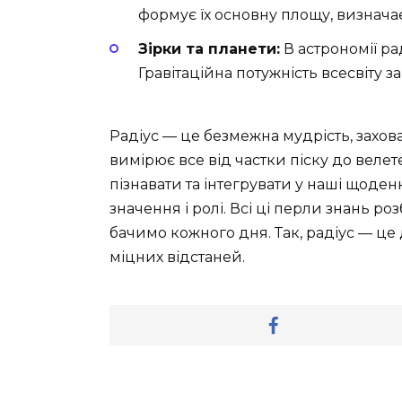
формує їх основну площу, визначає
Зірки та планети:
В астрономії ра
Гравітаційна потужність всесвіту 
Радіус — це безмежна мудрість, захован
вимірює все від частки піску до велет
пізнавати та інтегрувати у наші щоде
значення і ролі. Всі ці перли знань р
бачимо кожного дня. Так, радіус — це д
міцних відстаней.