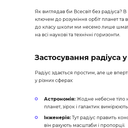
Як виглядав би Всесвіт без радіуса? В
ключем до розуміння орбіт планет та ві
до класу школи ми несемо лише шмато
на всі наукові та технічні горизонти.
Застосування радіуса у
Радіус здається простим, але це впер
у різних сферах:
Астрономія:
Жодне небесне тіло 
планет, зірок і галактик вимірюют
Інженерія:
Тут радіус править кон
він рахують масштаби і пропорції.