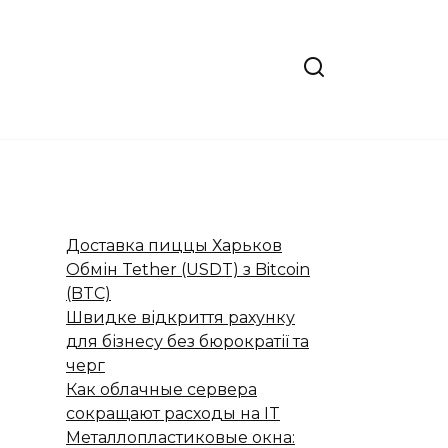
Доставка пиццы Харьков
Обмін Tether (USDT) з Bitcoin
(BTC)
Швидке відкриття рахунку
для бізнесу без бюрократії та
черг
Как облачные сервера
сокращают расходы на IT
Металлопластиковые окна: