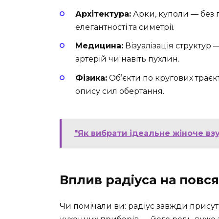
Архітектура:
Арки, куполи — без га
елегантності та симетрії.
Медицина:
Візуалізація структур 
артерій чи навіть пухлин.
Фізика:
Об’єкти по кругових траєкт
опису сил обертання.
"Як вибрати ідеальне жіноче вз
Вплив радіуса на повс
Чи помічали ви: радіус завжди присутн