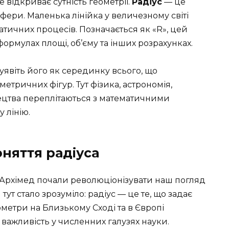
е відкриває сутність геометрії.
Радіус
— це
сфери. Маленька лінійка у величезному світі
матичних процесів. Позначається як «R», цей
ормулах площі, об’єму та інших розрахунках.
уявіть його як серединку всього, що
метричних фігур. Тут фізика, астрономія,
тецтва переплітаються з математичними
 лінію.
оняття радіуса
 і Архімед почали революціонізувати наш погляд
І тут стало зрозуміло: радіус — це те, що задає
ометри на Близькому Сході та в Європі
важливість у численних галузях науки.