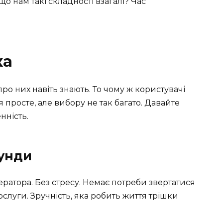
що нам такі складності взагалі? Час
ка
ро них навіть знають. То чому ж користувачі
просте, але вибору не так багато. Давайте
нність.
кунди
ератора. Без стресу. Немає потреби звертатися
ослуги. Зручність, яка робить життя трішки