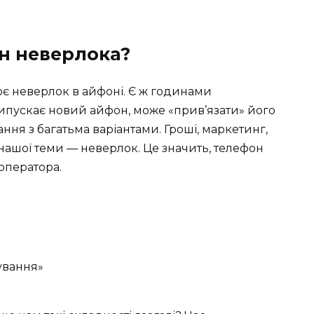
н неверлока?
ює неверлок в айфоні. Є ж годинами
випускає новий айфон, може «прив’язати» його
ння з багатьма варіантами. Гроші, маркетинг,
 нашої теми — неверлок. Це значить, телефон
оператора.
ування»