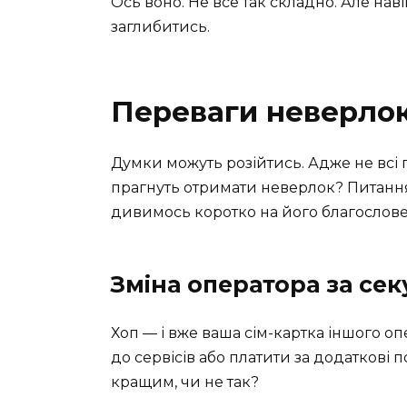
Ось воно. Не все так складно. Але наві
заглибитись.
Переваги неверло
Думки можуть розійтись. Адже не всі п
прагнуть отримати неверлок? Питання 
дивимось коротко на його благослове
Зміна оператора за се
Хоп — і вже ваша сім-картка іншого оп
до сервісів або платити за додаткові п
кращим, чи не так?