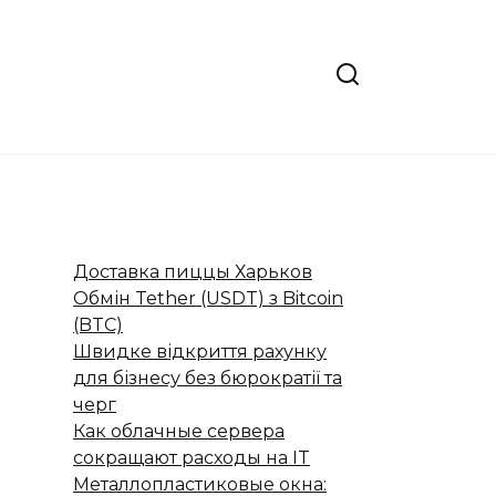
Доставка пиццы Харьков
Обмін Tether (USDT) з Bitcoin
(BTC)
Швидке відкриття рахунку
для бізнесу без бюрократії та
черг
Как облачные сервера
сокращают расходы на IT
Металлопластиковые окна: