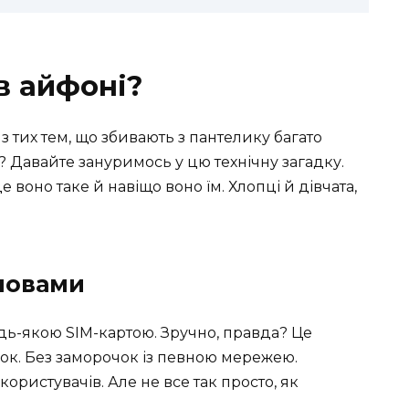
в айфоні?
з тих тем, що збивають з пантелику багато
? Давайте зануримось у цю технічну загадку.
 воно таке й навіщо воно їм. Хлопці й дівчата,
ловами
удь-якою SIM-картою. Зручно, правда? Це
ок. Без заморочок із певною мережею.
 користувачів. Але не все так просто, як