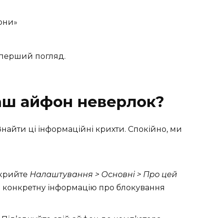
они»
а перший погляд.
ваш айфон неверлок?
Знайти ці інформаційні крихти. Спокійно, ми
крийте
Налаштування > Основні > Про цей
ть конкретну інформацію про блокування