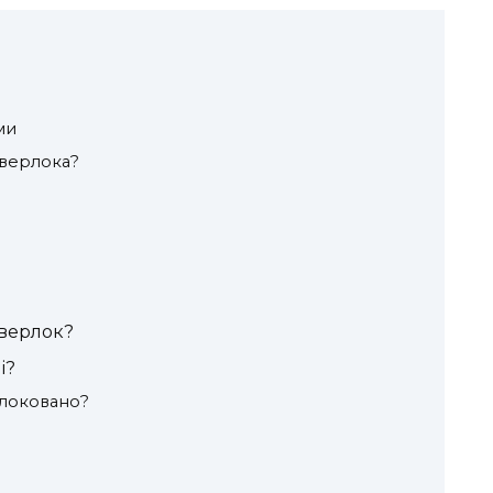
ми
верлока?
еверлок?
і?
блоковано?