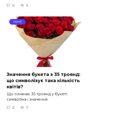
0
5
РІЗНЕ
Значення букета з 35 троянд:
що символізує така кількість
квітів?
Що означає 35 троянд у букеті:
символіка і значення
0
7