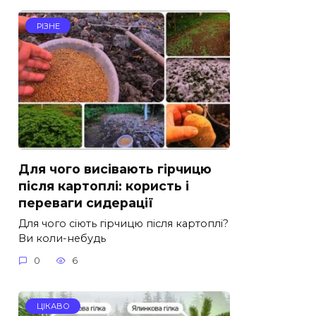
РІЗНЕ
Для чого висівають гірчицю
після картоплі: користь і
переваги сидерації
Для чого сіють гірчицю після картоплі?
Ви коли-небудь
0
6
ЦІКАВО