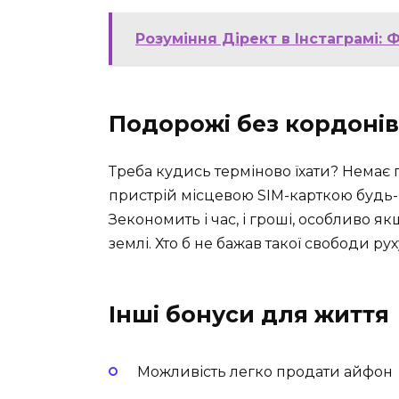
Розуміння Дірект в Інстаграмі: 
Подорожі без кордонів
Треба кудись терміново їхати? Немає
пристрій місцевою SIM-карткою будь-я
Зекономить і час, і гроші, особливо я
землі. Хто б не бажав такої свободи ру
Інші бонуси для життя
Можливість легко продати айфон