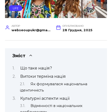
LIFE
АВТОР
ОПУБЛІКОВАНО
webseoupukr@gmail.com
28 Грудня, 2025
Зміст
Що таке нація?
Витоки терміна нація
Як формувалася національна
ідентичність
Культурні аспекти нації
Відмінності в національних