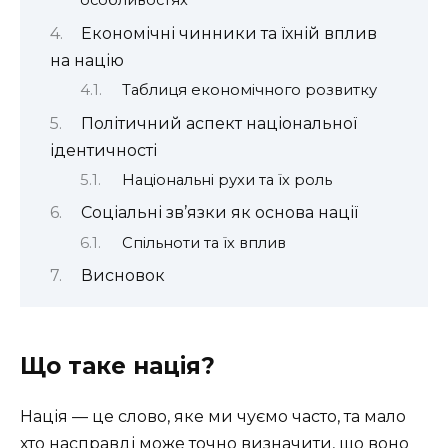
особливостях
Економічні чинники та їхній вплив
на націю
Таблиця економічного розвитку
Політичний аспект національної
ідентичності
Національні рухи та їх роль
Соціальні зв’язки як основа нації
Спільноти та їх вплив
Висновок
Що таке нація?
Нація — це слово, яке ми чуємо часто, та мало
хто насправді може точно визначити, що воно