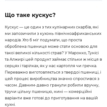
Що таке кускус?
Кускус — це один з тих кулінарних скарбів, які
ми запозичили з кухонь північноафриканських
народів. Хто б міг подумати, що проста
оброблена пшениця може стати основою для
такої великої кількості страв? У Марокко, Тунісі
та Алжирі цей продукт займає стільки ж місця в
серцях і тарілках, як у нас картопля чи гречка.
Переважно виготовляється з твердої пшениці, і
цей процес виробництва значно спростився з
часом. Давним-давно гранули робили вручну,
тручи цільну пшеницю, нині — комерційні
варіанти вже готові до приготування на вашій
кухні.