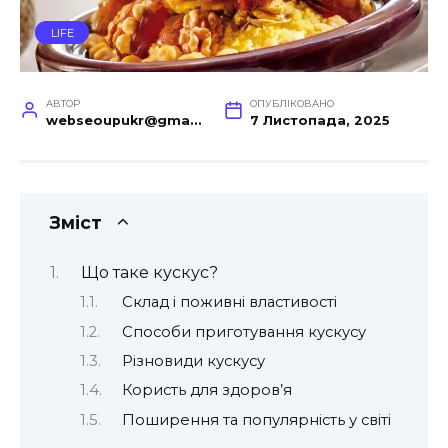
LIFE
АВТОР
ОПУБЛІКОВАНО
webseoupukr@gmail.com
7 Листопада, 2025
Зміст
Що таке кускус?
Склад і поживні властивості
Способи приготування кускусу
Різновиди кускусу
Користь для здоров’я
Поширення та популярність у світі