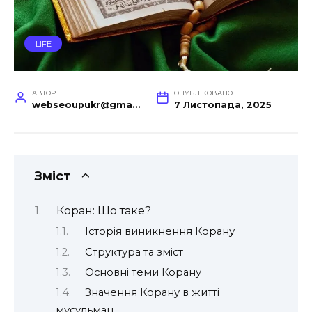
LIFE
АВТОР
ОПУБЛІКОВАНО
webseoupukr@gmail.com
7 Листопада, 2025
Зміст
Коран: Що таке?
Історія виникнення Корану
Структура та зміст
Основні теми Корану
Значення Корану в житті
мусульман