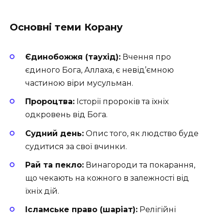
Основні теми Корану
Єдинобожжя (таухід):
Вчення про
єдиного Бога, Аллаха, є невід’ємною
частиною віри мусульман.
Пророцтва:
Історії пророків та їхніх
одкровень від Бога.
Судний день:
Опис того, як людство буде
судитися за свої вчинки.
Рай та пекло:
Винагороди та покарання,
що чекають на кожного в залежності від
їхніх дій.
Ісламське право (шаріат):
Релігійні