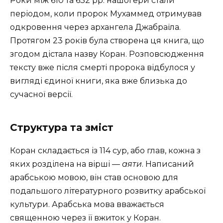
Роки між 610 та 632 рр. нашої ери стали
періодом, коли пророк Мухаммед отримував
одкровення через архангела Джабраїла.
Протягом 23 років була створена ця книга, що
згодом дістала назву Коран. Розповсюдження
тексту вже після смерті пророка відбулося у
вигляді єдиної книги, яка вже близька до
сучасної версії.
Структура та зміст
Коран складається із 114 сур, або глав, кожна з
яких розділена на вірші —
аяти
. Написаний
арабською мовою, він став основою для
подальшого літературного розвитку арабської
культури. Арабська мова вважається
священною через її вжиток у Коран.