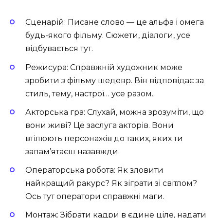
Сценарій: Писане слово — це альфа і омега
будь-якого фільму. Сюжети, діалоги, усе
відбувається тут.
Режисура: Справжній художник може
зробити з фільму шедевр. Він відповідає за
стиль, тему, настрої… усе разом.
Акторська гра: Слухай, можна зрозуміти, що
вони живі? Це заслуга акторів. Вони
втілюють персонажів до таких, яких ти
запам’ятаєш назавжди.
Операторська робота: Як зловити
найкращий ракурс? Як зіграти зі світлом?
Ось тут оператори справжні маги.
Монтаж: Зібрати кадри в єдине ціле, надати