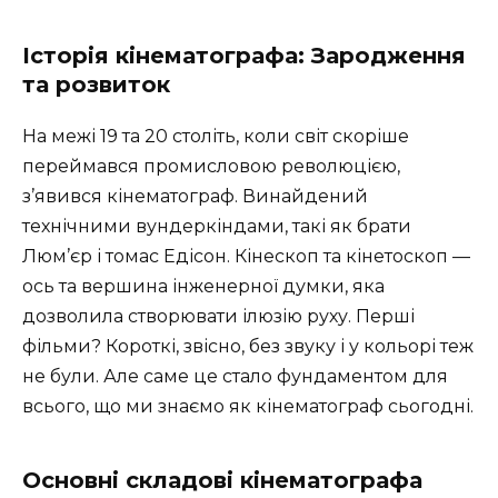
Історія кінематографа: Зародження
та розвиток
На межі 19 та 20 століть, коли світ скоріше
переймався промисловою революцією,
з’явився кінематограф. Винайдений
технічними вундеркіндами, такі як брати
Люм’єр і томас Едісон. Кінескоп та кінетоскоп —
ось та вершина інженерної думки, яка
дозволила створювати ілюзію руху. Перші
фільми? Короткі, звісно, без звуку і у кольорі теж
не були. Але саме це стало фундаментом для
всього, що ми знаємо як кінематограф сьогодні.
Основні складові кінематографа