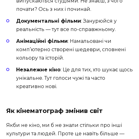
випускаються студіями. Не знаєш, з чого
почати? Ось з них і починай.
Документальні фільми
: Занурюйся у
реальність — тут все по-справжньому.
Анімаційні фільми
: Намальовані чи
комп’ютерно створені шедеври, сповнені
кольору та історій.
Незалежне кіно
: Це для тих, хто шукає щось
унікальне. Тут голоси чужі та часто
креативно нові.
Як кінематограф змінив світ
Якби не кіно, ми б не знали стільки про інші
культури та людей. Проте це навіть більше —