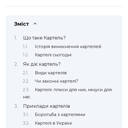
Зміст
Що таке Картель?
Історія виникнення картелей
Картелі сьогодні
Як діє картель?
Види картелів
Чи законні картелі?
Картелі: плюси для них, мінуси для
нас
Приклади картелів
Боротьба з картелями
Картелі в Україні