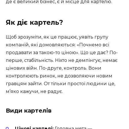
де є великий бізнес, є й місце для картелю.
Як діє картель?
Щоб зрозуміти, як це працює, уявіть групу
компаній, які домовляються: «Почнемо всі
продавати за такою-то ціною». Що це дає? По-
перше, стабільність. Ніхто не демпінгує, немає
цінових війн. По-друге, контроль. Вони
контролюють ринок, не дозволяючи новим
гравцям зайти. От тільки простої людини це,
м’яко кажучи, не радує.
Види картелів
Цінові картелі:
Головна мета —