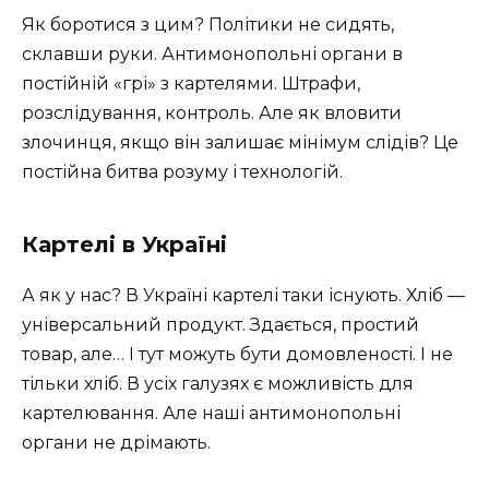
Як боротися з цим? Політики не сидять,
склавши руки. Антимонопольні органи в
постійній «грі» з картелями. Штрафи,
розслідування, контроль. Але як вловити
злочинця, якщо він залишає мінімум слідів? Це
постійна битва розуму і технологій.
Картелі в Україні
А як у нас? В Україні картелі таки існують. Хліб —
універсальний продукт. Здається, простий
товар, але… І тут можуть бути домовленості. І не
тільки хліб. В усіх галузях є можливість для
картелювання. Але наші антимонопольні
органи не дрімають.