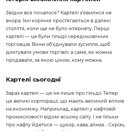
Звідки все почалося? Картелі з’явилися не
вчора. Їхні коріння простягаються в далекі
століття, коли ще не було інтернету. Перші
картелі — це були гільдії середньовічних
торговців. Вони об’єднували зусилля, щоб
диктувати умови торгівлі: а саме, як можна
продавати, за якою ціною, кому можна.
Картелі сьогодні
Зараз картелі — це не лише про гільдії. Тепер
це великі корпорації, що мають великий вплив
на економіку. Наприклад, картелі у нафтовій
промисловості відомі всьому світу. І не тільки
про нафту йдеться — цукор, кава, алмаз… Скрізь,