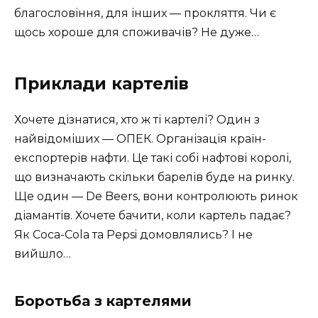
благословіння, для інших — прокляття. Чи є
щось хороше для споживачів? Не дуже…
Приклади картелів
Хочете дізнатися, хто ж ті картелі? Один з
найвідоміших — ОПЕК. Організація країн-
експортерів нафти. Це такі собі нафтові королі,
що визначають скільки барелів буде на ринку.
Ще один — De Beers, вони контролюють ринок
діамантів. Хочете бачити, коли картель падає?
Як Coca-Cola та Pepsi домовлялись? І не
вийшло…
Боротьба з картелями