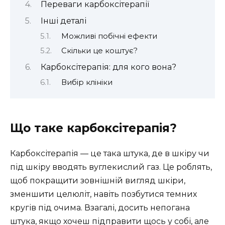
Переваги карбоксітерапії
Інші деталі
Можливі побічні ефекти
Скільки це коштує?
Карбоксітерапія: для кого вона?
Вибір клініки
Що таке карбоксітерапія?
Карбоксітерапія — це така штука, де в шкіру чи
під шкіру вводять вуглекислий газ. Це роблять,
щоб покращити зовнішній вигляд шкіри,
зменшити целюліт, навіть позбутися темних
кругів під очима. Взагалі, досить непогана
штука, якщо хочеш підправити щось у собі, але