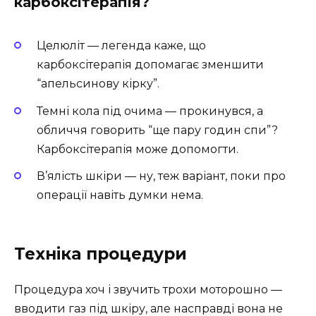
карбоксітерапія?
Целюліт — легенда каже, що
карбоксітерапія допомагає зменшити
“апельсинову кірку”.
Темні кола під очима — прокинувся, а
обличчя говорить “ще пару годин спи”?
Карбоксітерапія може допомогти.
В’ялість шкіри — ну, теж варіант, поки про
операції навіть думки нема.
Техніка процедури
Процедура хоч і звучить трохи моторошно —
вводити газ під шкіру, але насправді вона не