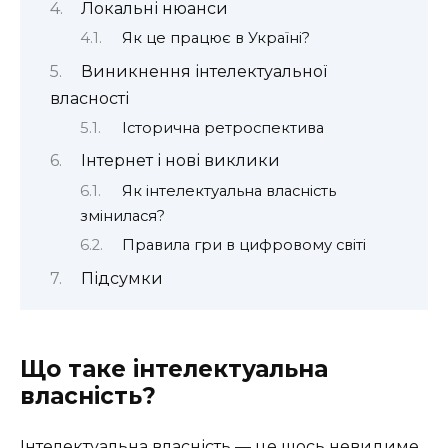
Локальні нюанси
Як це працює в Україні?
Виникнення інтелектуальної
власності
Історична ретроспектива
Інтернет і нові виклики
Як інтелектуальна власність
змінилася?
Правила гри в цифровому світі
Підсумки
Що таке інтелектуальна
власність?
Інтелектуальна власність — це щось невидиме,