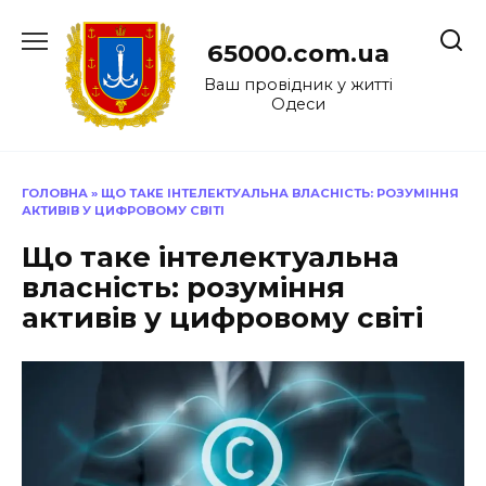
Перейти
до
65000.com.ua
вмісту
Ваш провідник у житті
Одеси
ГОЛОВНА
»
ЩО ТАКЕ ІНТЕЛЕКТУАЛЬНА ВЛАСНІСТЬ: РОЗУМІННЯ
АКТИВІВ У ЦИФРОВОМУ СВІТІ
Що таке інтелектуальна
власність: розуміння
активів у цифровому світі