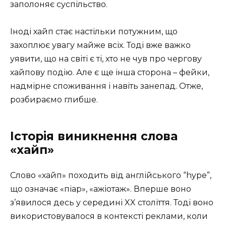
заполоняє суспільство.
Іноді хайп стає настільки потужним, що
захоплює увагу майже всіх. Тоді вже важко
уявити, що на світі є ті, хто не чув про чергову
хайпову подію. Але є ще інша сторона – фейки,
надмірне споживання і навіть занепад. Отже,
розбираємо глибше.
Історія виникнення слова
«хайп»
Слово «хайп» походить від англійського “hype”,
що означає «піар», «ажіотаж». Вперше воно
з’явилося десь у середині XX століття. Тоді воно
використовувалося в контексті реклами, коли