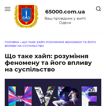
Перейти
до
65000.com.ua
вмісту
Ваш провідник у житті
Одеси
ГОЛОВНА
»
ЩО ТАКЕ ХАЙП: РОЗУМІННЯ ФЕНОМЕНУ ТА ЙОГО
ВПЛИВУ НА СУСПІЛЬСТВО
Що таке хайп: розуміння
феномену та його впливу
на суспільство