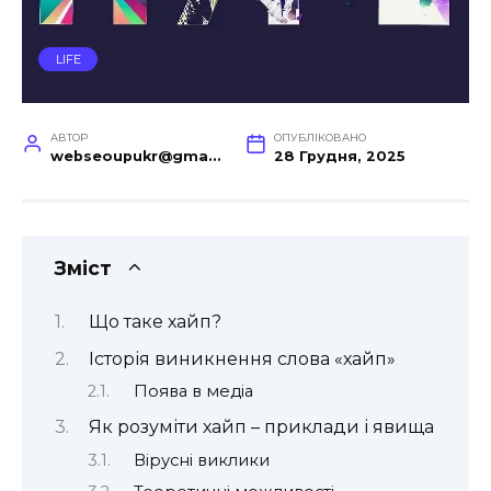
LIFE
АВТОР
ОПУБЛІКОВАНО
webseoupukr@gmail.com
28 Грудня, 2025
Зміст
Що таке хайп?
Історія виникнення слова «хайп»
Поява в медіа
Як розуміти хайп – приклади і явища
Вірусні виклики