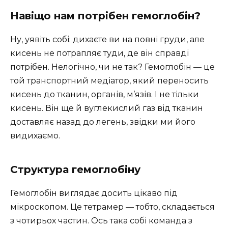
Навіщо нам потрібен гемоглобін?
Ну, уявіть собі: дихаєте ви на повні груди, але
кисень не потрапляє туди, де він справді
потрібен. Нелогічно, чи не так? Гемоглобін — це
той транспортний медіатор, який переносить
кисень до тканин, органів, м’язів. І не тільки
кисень. Він ще й вуглекислий газ від тканин
доставляє назад до легень, звідки ми його
видихаємо.
Структура гемоглобіну
Гемоглобін виглядає досить цікаво під
мікроскопом. Це тетрамер — тобто, складається
з чотирьох частин. Ось така собі команда з