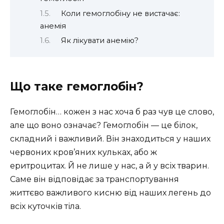
Коли гемоглобіну не вистачає:
анемія
Як лікувати анемію?
Що таке гемоглобін?
Гемоглобін… кожен з нас хоча б раз чув це слово,
але що воно означає? Гемоглобін — це білок,
складний і важливий. Він знаходиться у наших
червоних кров’яних кульках, або ж
еритроцитах. Й не лише у нас, а й у всіх тварин.
Саме він відповідає за транспортування
життєво важливого кисню від наших легень до
всіх куточків тіла.