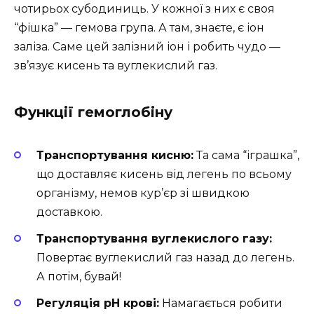
чотирьох субодиниць. У кожної з них є своя
“фішка” — гемова група. А там, знаєте, є іон
заліза. Саме цей залізний іон і робить чудо —
зв’язує кисень та вуглекислий газ.
Функції гемоглобіну
Транспортування кисню:
Та сама “іграшка”,
що доставляє кисень від легень по всьому
організму, немов кур’єр зі швидкою
доставкою.
Транспортування вуглекислого газу:
Повертає вуглекислий газ назад до легень.
А потім, бувай!
Регуляція pH крові:
Намагається робити