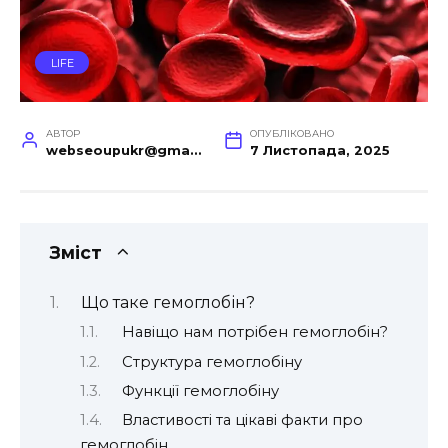
LIFE
АВТОР
ОПУБЛІКОВАНО
webseoupukr@gmail.com
7 Листопада, 2025
Зміст
Що таке гемоглобін?
Навіщо нам потрібен гемоглобін?
Структура гемоглобіну
Функції гемоглобіну
Властивості та цікаві факти про
гемоглобін