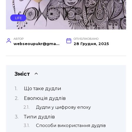
LIFE
АВТОР
ОПУБЛІКОВАНО
webseoupukr@gmail.com
28 Грудня, 2025
Зміст
Що таке дудли
Еволюція дудлів
Дудли у цифрову епоху
Типи дудлів
Способи використання дудлів