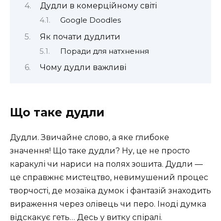
Дудли в комерційному світі
Google Doodles
Як почати дудлити
Поради для натхнення
Чому дудли важливі
Що таке дудли
Дудли. Звичайне слово, а яке глибоке
значення! Що таке дудли? Ну, це не просто
каракулі чи нариси на полях зошита. Дудли —
це справжнє мистецтво, невимушений процес
творчості, де мозаїка думок і фантазій знаходить
вираження через олівець чи перо. Іноді думка
відскакує геть… Десь у витку спіралі.