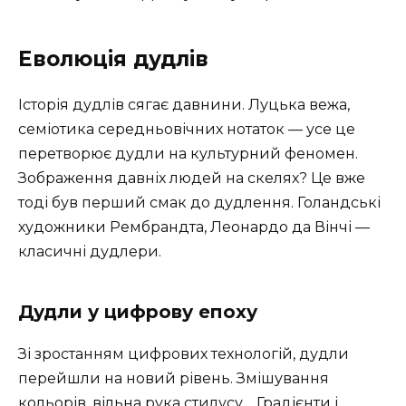
Еволюція дудлів
Історія дудлів сягає давнини. Луцька вежа,
семіотика середньовічних нотаток — усе це
перетворює дудли на культурний феномен.
Зображення давніх людей на скелях? Це вже
тоді був перший смак до дудлення. Голандські
художники Рембрандта, Леонардо да Вінчі —
класичні дудлери.
Дудли у цифрову епоху
Зі зростанням цифрових технологій, дудли
перейшли на новий рівень. Змішування
кольорів, вільна рука стилусу… Градієнти і