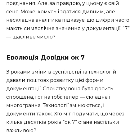
поєднання. Але, за правдою, у цьому є свій
сенс. Може, комусь і здатися дивним, але
нескладна аналітика підказує, що цифри часто
мають символічне значення у документації. “7”
— щасливе число?
Еволюція Довідки ок 7
З роками зміни в суспільстві та технологій
давали поштовх розвитку цієї форми
документації. Спочатку вона була досить
спрощена, і от на тобі: тепер — складна і
многогранна. Технології змінюються, і
документи також. Хто міг подумати, що через
кілька десятків років “ок 7” стане настільки
важливою?