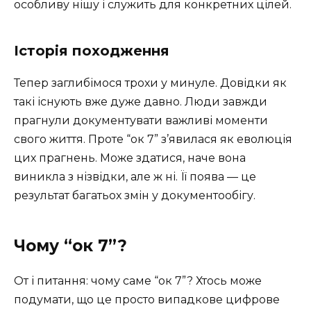
особливу нішу і служить для конкретних цілей.
Історія походження
Тепер заглибімося трохи у минуле. Довідки як
такі існують вже дуже давно. Люди завжди
прагнули документувати важливі моменти
свого життя. Проте “ок 7” з’явилася як еволюція
цих прагнень. Може здатися, наче вона
виникла з нізвідки, але ж ні. Її поява — це
результат багатьох змін у документообігу.
Чому “ок 7”?
От і питання: чому саме “ок 7”? Хтось може
подумати, що це просто випадкове цифрове