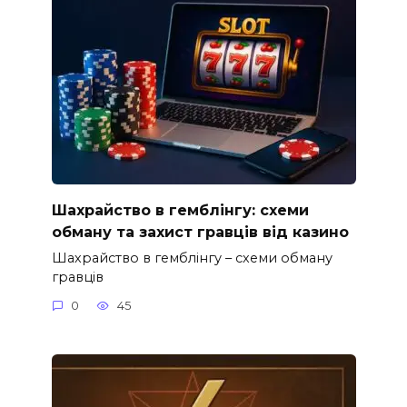
Шахрайство в гемблінгу: схеми
обману та захист гравців від казино
Шахрайство в гемблінгу – схеми обману
гравців
0
45