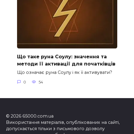
Що таке руна Соулу: значення та
методи її активації для початківців
Що означає руна Соулу і як її активувати?
0
54
© 2026 65000.com.ua
Використання матеріалів, опублікованих на сайті,
допускається тільки з письмового дозволу