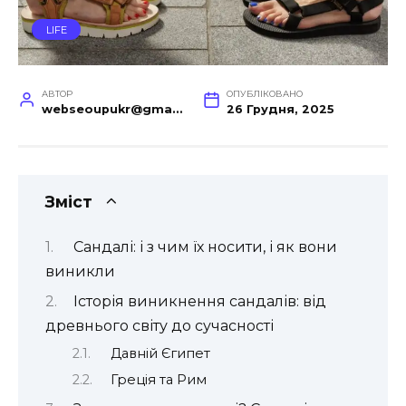
LIFE
АВТОР
ОПУБЛІКОВАНО
webseoupukr@gmail.com
26 Грудня, 2025
Зміст
Сандалі: і з чим їх носити, і як вони
виникли
Історія виникнення сандалів: від
древнього світу до сучасності
Давній Єгипет
Греція та Рим