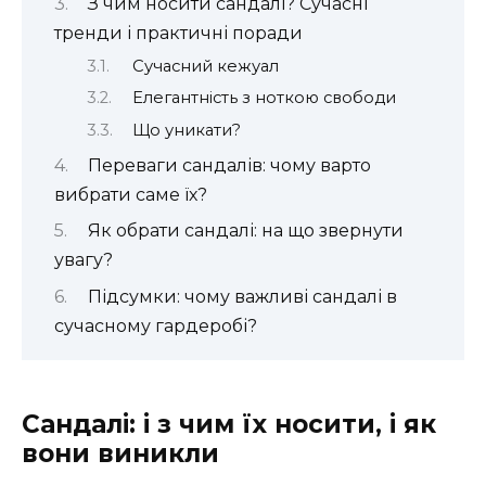
З чим носити сандалі? Сучасні
тренди і практичні поради
Сучасний кежуал
Елегантність з ноткою свободи
Що уникати?
Переваги сандалів: чому варто
вибрати саме їх?
Як обрати сандалі: на що звернути
увагу?
Підсумки: чому важливі сандалі в
сучасному гардеробі?
Сандалі: і з чим їх носити, і як
вони виникли