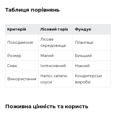
Таблиця порівнянь
Критерій
Лісовий горіх
Фундук
Лісове
Походження
Плантації
середовище
Розмір
Малий
Більший
Смак
Інтенсивний
Ніжний
Напої, салати,
Кондитерські
Використання
соуси
вироби
Поживна цінність та користь