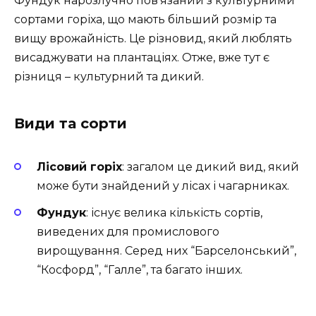
Фундук нарозлучно пов’язаний з культурними
сортами горіха, що мають більший розмір та
вищу врожайність. Це різновид, який люблять
висаджувати на плантаціях. Отже, вже тут є
різниця – культурний та дикий.
Види та сорти
Лісовий горіх
: загалом це дикий вид, який
може бути знайдений у лісах і чагарниках.
Фундук
: існує велика кількість сортів,
виведених для промислового
вирощування. Серед них “Барселонський”,
“Косфорд”, “Галле”, та багато інших.