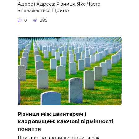
Адрес і Адреса: Різниця, Яка Часто
Зневажається Щойно
0
285
Різниця між цвинтарем і
кладовищем: ключові відмінності
поняття
Цвинтар і кладовище: різниця між