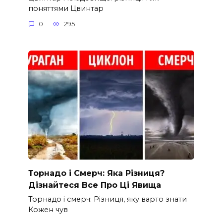
поняттями Цвинтар
0
295
Торнадо і Смерч: Яка Різниця?
Дізнайтеся Все Про Ці Явища
Торнадо і смерч: Різниця, яку варто знати
Кожен чув