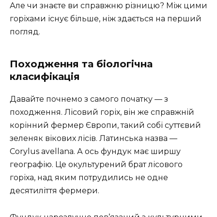
Але чи знаєте ви справжню різницю? Між цими
горіхами існує більше, ніж здається на перший
погляд.
Походження та біологічна
класифікація
Давайте почнемо з самого початку — з
походження. Лісовий горіх, він же справжній
корінний фермер Європи, такий собі суттєвий
зеленяк вікових лісів. Латинська назва —
Corylus avellana. А ось фундук має ширшу
географію. Це окультурений брат лісового
горіха, над яким потрудились не одне
десятиліття фермери.