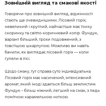
Зовнішній вигляд та смакові якості
Говорячи про зовнішній вигляд, відмінності
стають ще очевиднішими. Лісовий горіх,
невеликий і круглий, найчастіше має тонку
скоринку та світло-коричневий колір. Фундук,
варіант більший, трохи подовжений, з
товстішою шкарлупою. Можливо ви навіть
бачили, як виглядає лісовий горіх — коли
гуляли в лісі.
Щодо смаку, тут справа суто індивідуальна.
Лісовий горіх має насичений, інтенсивний
аромат, який іноді здається більш землистим.
Фундук – більш ніжний, легший на смак, з ледь
помітною карамельною ноткою.