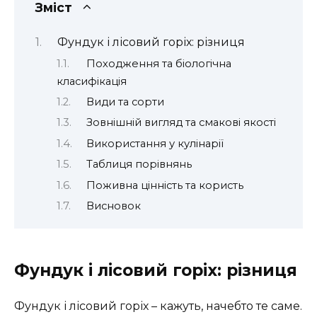
Зміст
Фундук і лісовий горіх: різниця
Походження та біологічна
класифікація
Види та сорти
Зовнішній вигляд та смакові якості
Використання у кулінарії
Таблиця порівнянь
Поживна цінність та користь
Висновок
Фундук і лісовий горіх: різниця
Фундук і лісовий горіх – кажуть, начебто те саме.