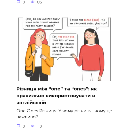
0
85
Різниця між “one” та “ones”: як
правильно використовувати в
англійській
One Ones Різниця: У чому різниця і чому це
важливо?
0
110