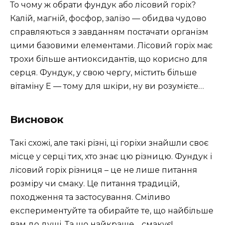
То чому ж обрати фундук або лісовий горіх?
Калій, магній, фосфор, залізо — обидва чудово
справляються з завданням постачати організм
цими базовими елементами. Лісовий горіх має
трохи більше антиоксидантів, що корисно для
серця. Фундук, у свою чергу, містить більше
вітаміну Е — тому для шкіри, ну ви розумієте…
Висновок
Такі схожі, але такі різні, ці горіхи знайшли своє
місце у серці тих, хто знає цю різницю. Фундук і
лісовий горіх різниця – це не лише питання
розміру чи смаку. Це питання традицій,
походження та застосування. Сміливо
експериментуйте та обирайте те, що найбільше
вам до душі. Та що найкраще… смакує!