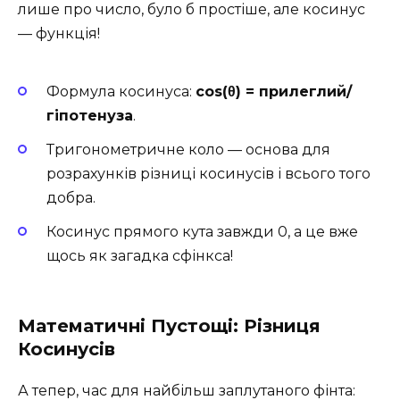
лише про число, було б простіше, але косинус
— функція!
Формула косинуса:
cos(θ) = прилеглий/
гіпотенуза
.
Тригонометричне коло — основа для
розрахунків різниці косинусів і всього того
добра.
Косинус прямого кута завжди 0, а це вже
щось як загадка сфінкса!
Математичні Пустощі: Різниця
Косинусів
А тепер, час для найбільш заплутаного фінта: