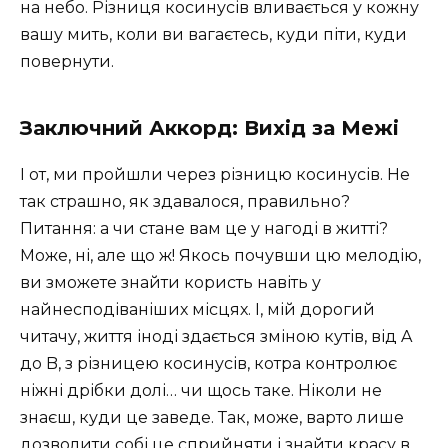
на небо. Різниця косинусів вливається у кожну
вашу мить, коли ви вагаєтесь, куди піти, куди
повернути.
Заключний Аккорд: Вихід за Межі
І от, ми пройшли через різницю косинусів. Не
так страшно, як здавалося, правильно?
Питання: а чи стане вам це у нагоді в житті?
Може, ні, але що ж! Якось почувши цю мелодію,
ви зможете знайти користь навіть у
найнесподіваніших місцях. І, мій дорогий
читачу, життя іноді здається зміною кутів, від A
до B, з різницею косинусів, котра контролює
ніжні дрібки долі… чи щось таке. Ніколи не
знаєш, куди це заведе. Так, може, варто лише
дозволити собі це сприйняти і знайти красу в