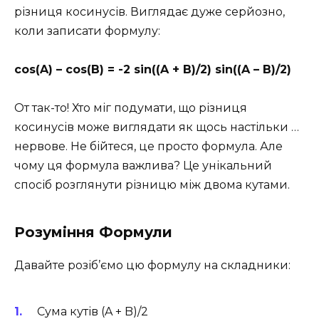
різниця косинусів. Виглядає дуже серйозно,
коли записати формулу:
cos(A) – cos(B) = -2 sin((A + B)/2) sin((A – B)/2)
От так-то! Хто міг подумати, що різниця
косинусів може виглядати як щось настільки …
нервове. Не бійтеся, це просто формула. Але
чому ця формула важлива? Це унікальний
спосіб розглянути різницю між двома кутами.
Розуміння Формули
Давайте розіб’ємо цю формулу на складники:
Сума кутів (A + B)/2