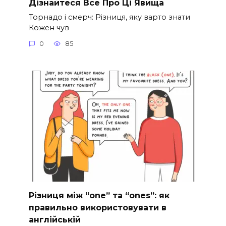
Дізнайтеся Все Про Ці Явища
Торнадо і смерч: Різниця, яку варто знати
Кожен чув
0
85
Різниця між “one” та “ones”: як
правильно використовувати в
англійській