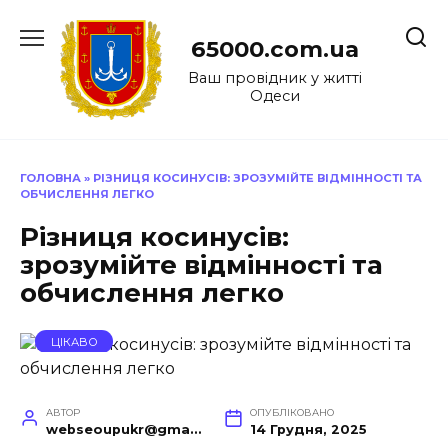
Перейти
до
65000.com.ua
вмісту
Ваш провідник у житті
Одеси
ГОЛОВНА
»
РІЗНИЦЯ КОСИНУСІВ: ЗРОЗУМІЙТЕ ВІДМІННОСТІ ТА
ОБЧИСЛЕННЯ ЛЕГКО
Різниця косинусів:
зрозумійте відмінності та
обчислення легко
ЦІКАВО
АВТОР
ОПУБЛІКОВАНО
webseoupukr@gmail.com
14 Грудня, 2025