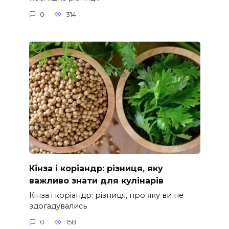
0
314
Кінза і коріандр: різниця, яку
важливо знати для кулінарів
Кінза і коріандр: різниця, про яку ви не
здогадувались
0
158