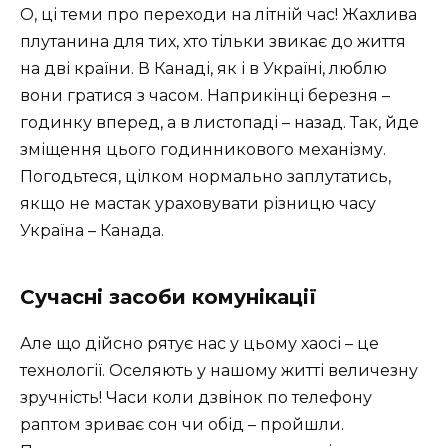
О, ці теми про переходи на літній час! Жахлива
плутанина для тих, хто тільки звикає до життя
на дві країни. В Канаді, як і в Україні, люблю
вони гратися з часом. Наприкінці березня –
годинку вперед, а в листопаді – назад. Так, йде
зміщення цього годинникового механізму.
Погодьтеся, цілком нормально заплутатись,
якщо не мастак ураховувати різницю часу
Україна – Канада.
Сучасні засоби комунікації
Але що дійсно рятує нас у цьому хаосі – це
технології. Оселяють у нашому житті величезну
зручність! Часи коли дзвінок по телефону
раптом зриває сон чи обід – пройшли.