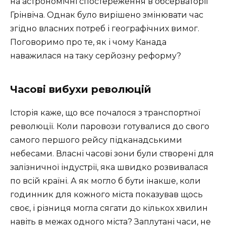
на астрономічні спостереження в обсерваторії
Грінвіча. Однак було вирішено змінювати час
згідно власних потреб і географічних вимог.
Поговоримо про те, як і чому Канада
наважилася на таку серйозну реформу?
Часові вибухи революцій
Історія каже, що все почалося з транспортної
революції. Коли паровози готувалися до свого
самого першого рейсу підканадськими
небесами. Власні часові зони були створені для
залізничної індустрії, яка швидко розвивалася
по всій країні. А як могло б бути інакше, коли
годинник для кожного міста показував щось
своє, і різниця могла сягати до кількох хвилин
навіть в межах одного міста? Заплутані часи, не