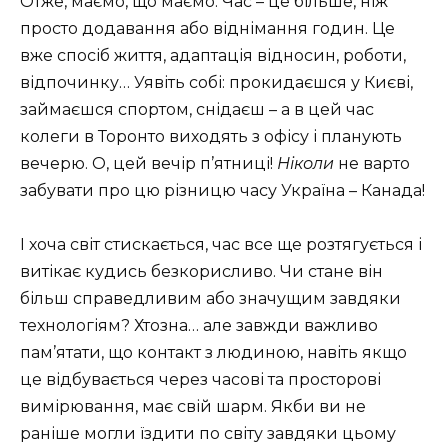
Отже, маємо, що маємо. Час – це більше, ніж
просто додавання або віднімання годин. Це
вже спосіб життя, адаптація відносин, роботи,
відпочинку… Уявіть собі: прокидаєшся у Києві,
займаєшся спортом, снідаєш – а в цей час
колеги в Торонто виходять з офісу і планують
вечерю. О, цей вечір п’ятниці!
Ніколи
не варто
забувати про цю різницю часу Україна – Канада!
І хоча світ стискається, час все ще розтягується і
витікає кудись безкорисливо. Чи стане він
більш справедливим або значущим завдяки
технологіям? Хтозна… але завжди важливо
пам’ятати, що контакт з людиною, навіть якщо
це відбувається через часові та просторові
вимірювання, має свій шарм. Якби ви не
раніше могли їздити по світу завдяки цьому