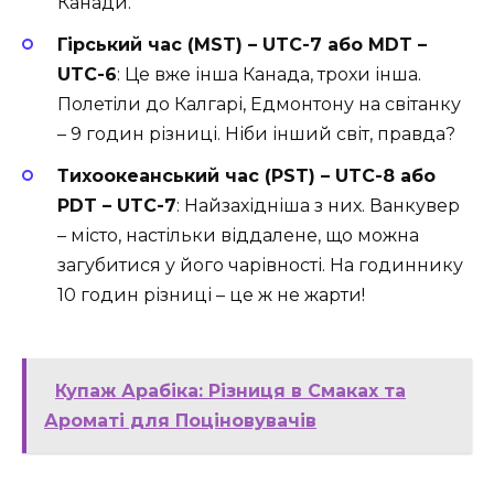
Канади.
Гірський час (MST) – UTC-7 або MDT –
UTC-6
: Це вже інша Канада, трохи інша.
Полетіли до Калгарі, Едмонтону на світанку
– 9 годин різниці. Ніби інший світ, правда?
Тихоокеанський час (PST) – UTC-8 або
PDT – UTC-7
: Найзахідніша з них. Ванкувер
– місто, настільки віддалене, що можна
загубитися у його чарівності. На годиннику
10 годин різниці – це ж не жарти!
Купаж Арабіка: Різниця в Смаках та
Ароматі для Поціновувачів