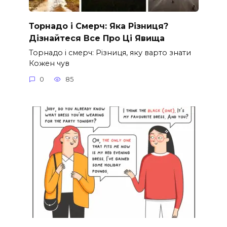
Торнадо і Смерч: Яка Різниця?
Дізнайтеся Все Про Ці Явища
Торнадо і смерч: Різниця, яку варто знати
Кожен чув
0
85