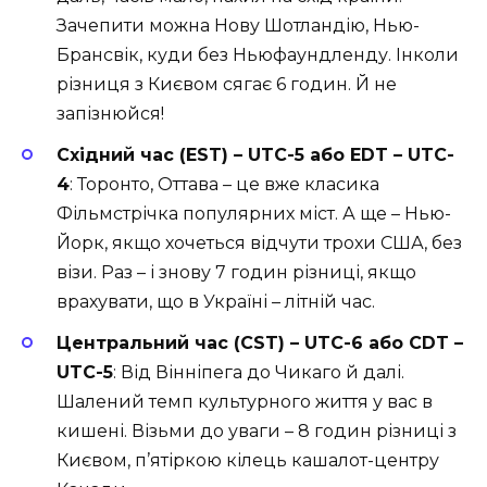
Зачепити можна Нову Шотландію, Нью-
Брансвік, куди без Ньюфаундленду. Інколи
різниця з Києвом сягає 6 годин. Й не
запізнюйся!
Східний час (EST) – UTC-5 або EDT – UTC-
4
: Торонто, Оттава – це вже класика
Фільмстрічка популярних міст. А ще – Нью-
Йорк, якщо хочеться відчути трохи США, без
візи. Раз – і знову 7 годин різниці, якщо
врахувати, що в Україні – літній час.
Центральний час (CST) – UTC-6 або CDT –
UTC-5
: Від Вінніпега до Чикаго й далі.
Шалений темп культурного життя у вас в
кишені. Візьми до уваги – 8 годин різниці з
Києвом, п’ятіркою кілець кашалот-центру