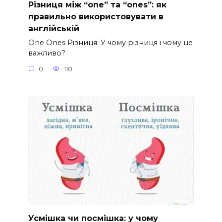
Різниця між “one” та “ones”: як
правильно використовувати в
англійській
One Ones Різниця: У чому різниця і чому це
важливо?
0
110
Усмішка чи посмішка: у чому