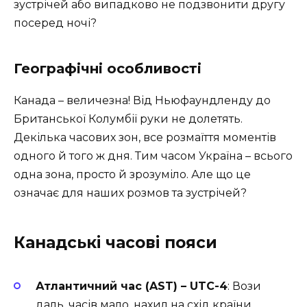
зустрічей або випадково не подзвонити другу
посеред ночі?
Географічні особливості
Канада – величезна! Від Ньюфаундленду до
Британської Колумбії руки не долетять.
Декілька часових зон, все розмаїття моментів
одного й того ж дня. Тим часом Україна – всього
одна зона, просто й зрозуміло. Але що це
означає для наших розмов та зустрічей?
Канадські часові пояси
Атлантичний час (AST) – UTC-4
: Вози
даль, часів мало, нахил на схід країни.