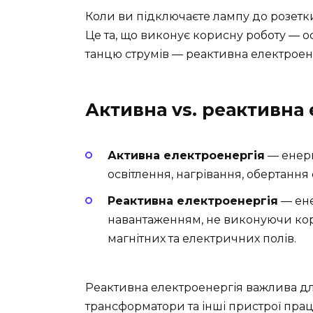
Коли ви підключаєте лампу до розетк
Це та, що виконує корисну роботу — ос
танцю струмів — реактивна електроенер
Активна vs. реактивна
Активна електроенергія
— енерг
освітлення, нагрівання, обертання
Реактивна електроенергія
— ене
навантаженням, не виконуючи кор
магнітних та електричних полів.
Реактивна електроенергія важлива дл
трансформатори та інші пристрої пра