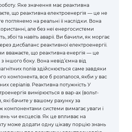
 роботу. Яке значення має реактивна
аєте, що реактивна електроенергія — це не
 поглянемо на реальні її наслідки. Вона
ористанні, але без неї енергосистеми
ь, збої та навіть аварії. Ви бачили, як моргає
через дисбаланс реактивної електроенергії.
ви вважаєте, що реактивна енергія — це
з іншого боку. Вона невід’ємна від
агнітних полів здійснюється саме завдяки
го компонента, все б розпалося, якби у вас
их серіалів. Реактивна потужність У
троенергія вимірюється в вар-ах (вольт-
и, які бачите у вашому рахунку за
між компонентами системи вимагає уваги і
ень чи ексцесів. Як це впливає на
ту може додати одну цікаву порцію знань