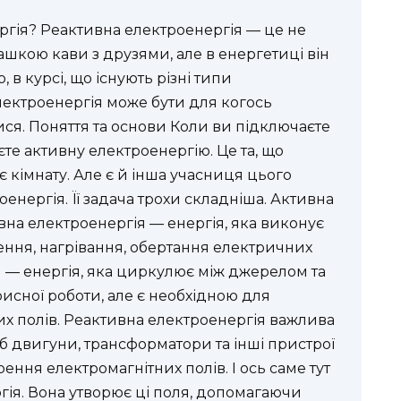
ргія? Реактивна електроенергія — це не
чашкою кави з друзями, але в енергетиці він
 в курсі, що існують різні типи
лектроенергія може бути для когось
ися. Поняття та основи Коли ви підключаєте
те активну електроенергію. Це та, що
 кімнату. Але є й інша учасниця цього
енергія. Її задача трохи складніша. Активна
вна електроенергія — енергія, яка виконує
ення, нагрівання, обертання електричних
я — енергія, яка циркулює між джерелом та
сної роботи, але є необхідною для
их полів. Реактивна електроенергія важлива
б двигуни, трансформатори та інші пристрої
ння електромагнітних полів. І ось саме тут
гія. Вона утворює ці поля, допомагаючи