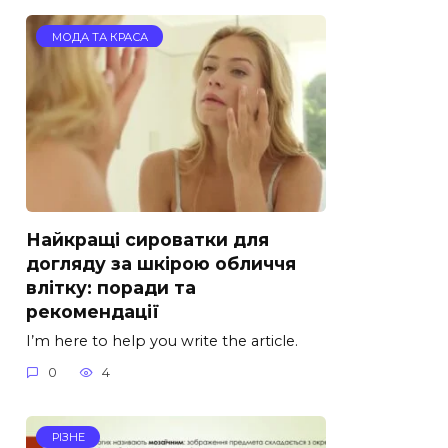
МОДА ТА КРАСА
Найкращі сироватки для
догляду за шкірою обличчя
влітку: поради та
рекомендації
I’m here to help you write the article.
0
4
РІЗНЕ