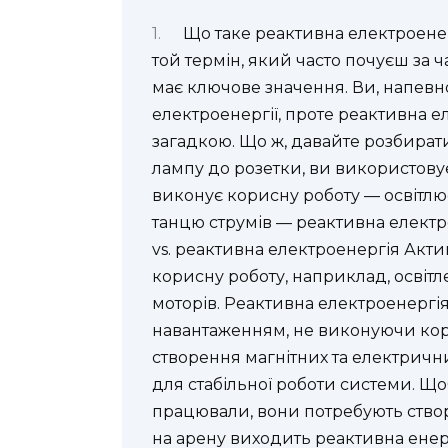
Що таке реактивна електроене
той термін, який часто почуєш за 
має ключове значення. Ви, напевно,
електроенергії, проте реактивна е
загадкою. Що ж, давайте розбират
лампу до розетки, ви використовує
виконує корисну роботу — освітлює
танцю струмів — реактивна електро
vs. реактивна електроенергія Акти
корисну роботу, наприклад, освітл
моторів. Реактивна електроенергі
навантаженням, не виконуючи кори
створення магнітних та електричн
для стабільної роботи системи. Що
працювали, вони потребують створе
на арену виходить реактивна енер