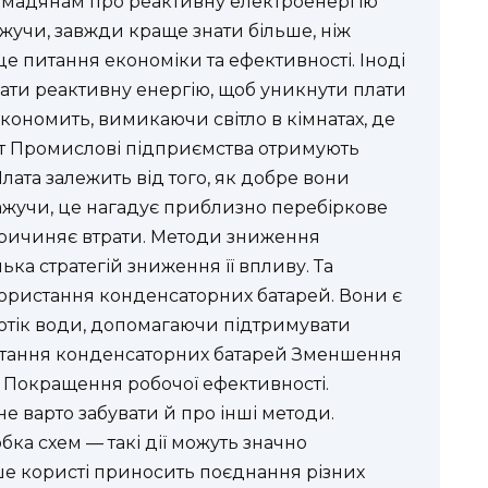
омадянам про реактивну електроенергію
ажучи, завжди краще знати більше, ніж
е питання економіки та ефективності. Іноді
вати реактивну енергію, щоб уникнути плати
 економить, вимикаючи світло в кімнатах, де
кт Промислові підприємства отримують
лата залежить від того, як добре вони
ажучи, це нагадує приблизно перебіркове
причиняє втрати. Методи зниження
лька стратегій зниження її впливу. Та
ристання конденсаторних батарей. Вони є
потік води, допомагаючи підтримувати
истання конденсаторних батарей Зменшення
 Покращення робочої ефективності.
е варто забувати й про інші методи.
ка схем — такі дії можуть значно
ше користі приносить поєднання різних