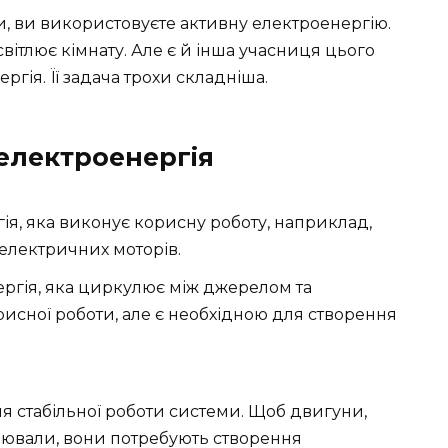
и, ви використовуєте активну електроенергію.
вітлює кімнату. Але є й інша учасниця цього
гія. Її задача трохи складніша.
 електроенергія
ія, яка виконує корисну роботу, наприклад,
 електричних моторів.
ргія, яка циркулює між джерелом та
исної роботи, але є необхідною для створення
я стабільної роботи системи. Щоб двигуни,
цювали, вони потребують створення