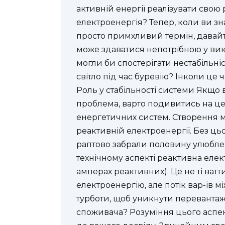
активній енергії реалізувати свою
електроенергія? Тепер, коли ви зн
просто примхливий термін, давайте
може здаватися непотрібною у вик
могли би спостерігати нестабільніст
світло під час буревію? Інколи це 
Роль у стабільності системи Якщо 
проблема, варто подивитись на це 
енергетичних систем. Створення м
реактивній електроенергії. Без цьо
раптово забрали половину улюблен
технічному аспекті реактивна елек
амперах реактивних). Це не ті ватт
електроенергію, але потік вар-ів 
турботи, щоб уникнути перевантаж
споживача? Розуміння цього аспек