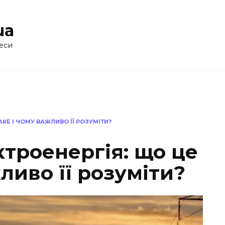
ua
еси
КЕ І ЧОМУ ВАЖЛИВО ЇЇ РОЗУМІТИ?
троенергія: що це
ливо її розуміти?