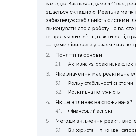
методів. Заключні думки Отже, ре
здається складною. Реальна магія
забезпечує стабільність системи, 
виконувати свою роботу на всі ст
незрозумілих збоїв, важливо підт
— це як рівновага у взаєминах, кот
Поняття та основи
Активна vs. реактивна елек
Яке значення має реактивна е
Роль у стабільності системи
Реактивна потужність
Як це впливає на споживача?
Фінансовий аспект
Методи зниження реактивної е
Використання конденсатор