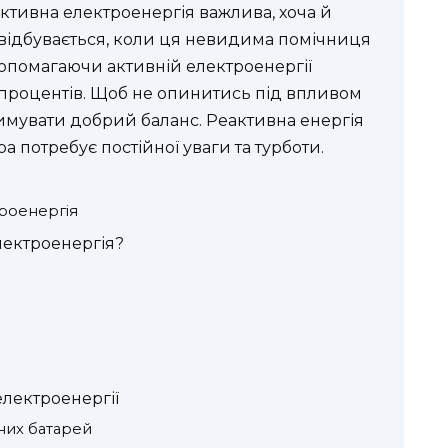
активна електроенергія важлива, хоча й
 відбувається, коли ця невидима помічниця
допомагаючи активній електроенергії
о процентів. Щоб не опинитись під впливом
римувати добрий баланс. Реактивна енергія
ра потребує постійної уваги та турботи.
троенергія
лектроенергія?
лектроенергії
них батарей