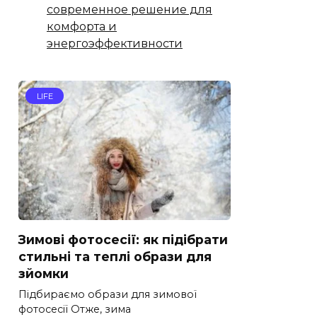
современное решение для
комфорта и
энергоэффективности
LIFE
Зимові фотосесії: як підібрати
стильні та теплі образи для
зйомки
Підбираємо образи для зимової
фотосесії Отже, зима