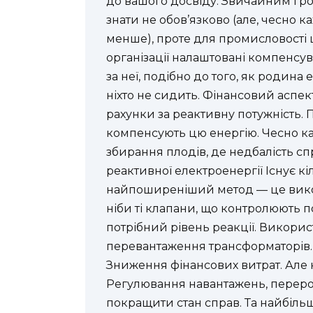
до вашого досвіду. Звичайним гр
знати не обов’язково (але, чесно к
менше), проте для промисловості ц
організації налаштовані компенсу
за неї, подібно до того, як родина
ніхто не сидить. Фінансовий аспе
рахунки за реактивну потужність. П
компенсують цю енергію. Чеcно к
збирання плодів, де недбалість с
реактивної електроенергії Існує кі
найпоширеніший метод — це вико
ніби ті клапани, що контролюють 
потрібний рівень реакції. Викор
перевантаження трансформаторів.
Зниження фінансових витрат. Але н
Регулювання навантажень, перероб
покращити стан справ. Та найбіль