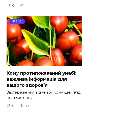
0
4
РІЗНЕ
Кому протипоказаний унабі:
важлива інформація для
вашого здоров’я
Застереження від унабі: кому цей плід
не підходить
0
19