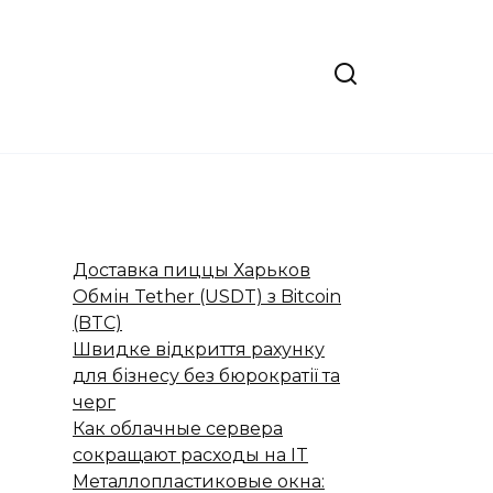
Доставка пиццы Харьков
Обмін Tether (USDT) з Bitcoin
(BTC)
Швидке відкриття рахунку
для бізнесу без бюрократії та
черг
Как облачные сервера
сокращают расходы на IT
Металлопластиковые окна: