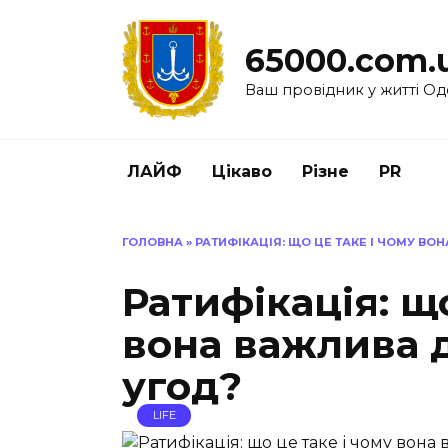
Перейти
до
65000.com.
вмісту
Ваш провідник у житті Од
ЛАЙФ
Цікаво
Різне
PR
ГОЛОВНА
»
РАТИФІКАЦІЯ: ЩО ЦЕ ТАКЕ І ЧОМУ В
Ратифікація: що
вона важлива 
угод?
LIFE