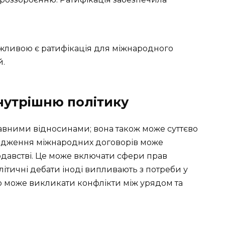
ажливою є ратифікація для міжнародного
й.
внутрішню політику
авними відносинами; вона також може суттєво
годження міжнародних договорів може
одавстві. Це може включати сфери прав
літичні дебати іноді випливають з потреби у
що може викликати конфлікти між урядом та