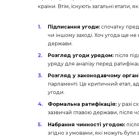
країни. Втім, існують загальні етапи, я
Підписання угоди:
спочатку предс
чи іншому заході. Хоч угода ще не
держави.
Розгляд угоди урядом:
після під
уряду для аналізу перед ратифіка
Розгляд у законодавчому органі
парламенті. Це критичний етап, а
угоди.
Формальна ратифікація:
у разі с
зазвичай главою держави, після ч
Набрання чинності угодою:
після
згідно з умовами, які можуть бути 