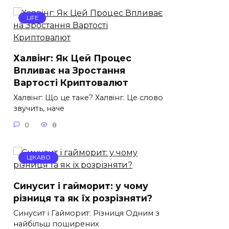
LIFE
Халвінг: Як Цей Процес
Впливає на Зростання
Вартості Криптовалют
Халвінг: Що це таке? Халвінг. Це слово
звучить, наче
0
8
ЦІКАВО
Синусит і гайморит: у чому
різниця та як їх розрізняти?
Синусит і Гайморит: Різниця Одним з
найбільш поширених