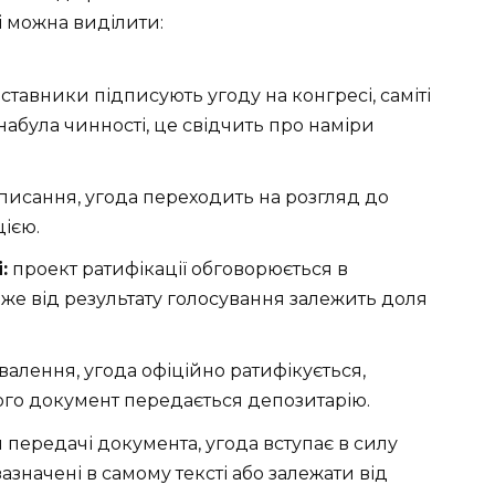
кі можна виділити:
тавники підписують угоду на конгресі, саміті
 набула чинності, це свідчить про наміри
писання, угода переходить на розгляд до
цією.
:
проект ратифікації обговорюється в
дже від результату голосування залежить доля
хвалення, угода офіційно ратифікується,
ого документ передається депозитарію.
 передачі документа, угода вступає в силу
зазначені в самому тексті або залежати від