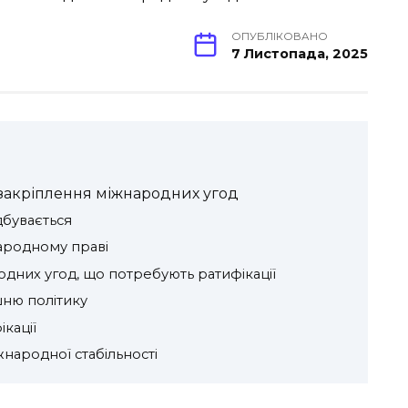
ОПУБЛІКОВАНО
7 Листопада, 2025
 закріплення міжнародних угод
дбувається
народному праві
дних угод, що потребують ратифікації
шню політику
кації
жнародної стабільності