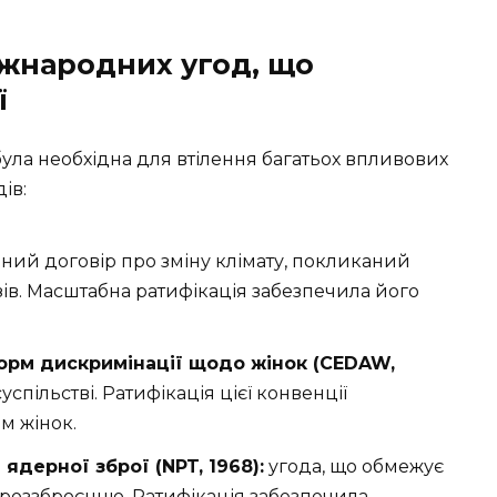
жнародних угод, що
ї
 була необхідна для втілення багатьох впливових
ів:
ний договір про зміну клімату, покликаний
ів. Масштабна ратифікація забезпечила його
форм дискримінації щодо жінок (CEDAW,
успільстві. Ратифікація цієї конвенції
м жінок.
дерної зброї (NPT, 1968):
угода, що обмежує
 роззброєнню. Ратифікація забезпечила