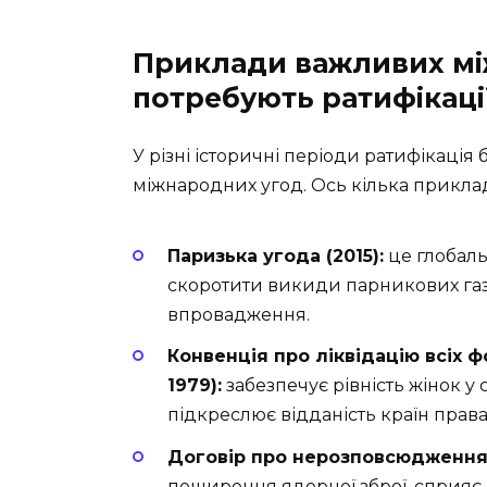
Приклади важливих мі
потребують ратифікаці
У різні історичні періоди ратифікація
міжнародних угод. Ось кілька приклад
Паризька угода (2015):
це глобаль
скоротити викиди парникових газ
впровадження.
Конвенція про ліквідацію всіх 
1979):
забезпечує рівність жінок у с
підкреслює відданість країн права
Договір про нерозповсюдження я
поширення ядерної зброї, сприяє