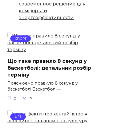
современное решение для
комфорта и
энергоэффективности
СПОРТ
Що таке правило 8 секунд у
баскетболі: детальний розбір
терміну
Пояснюємо правило 8 секунд у
баскетболі Баскетбол —
0
17
LIFE