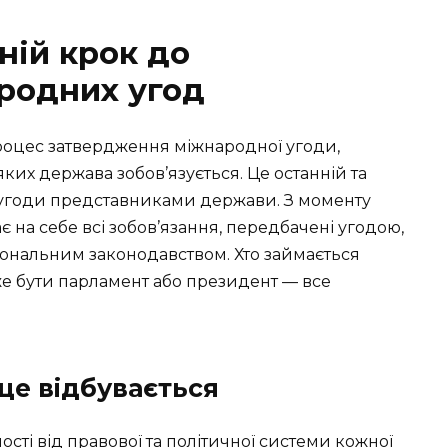
ній крок до
родних угод
роцес затвердження міжнародної угоди,
ких держава зобов’язується. Це останній та
 угоди представниками держави. З моменту
 на себе всі зобов’язання, передбачені угодою,
ціональним законодавством. Хто займається
же бути парламент або президент — все
 це відбувається
ості від правової та політичної системи кожної