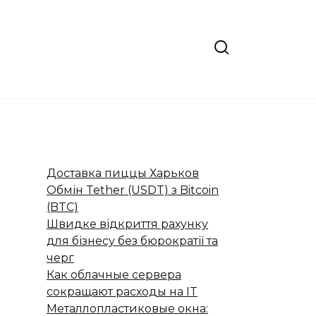
Доставка пиццы Харьков
Обмін Tether (USDT) з Bitcoin
(BTC)
Швидке відкриття рахунку
для бізнесу без бюрократії та
черг
Как облачные сервера
сокращают расходы на IT
Металлопластиковые окна: