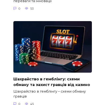
переваги та інновації
0
53
Шахрайство в гемблінгу: схеми
обману та захист гравців від казино
Шахрайство в гемблінгу – схеми обману
гравців
0
45