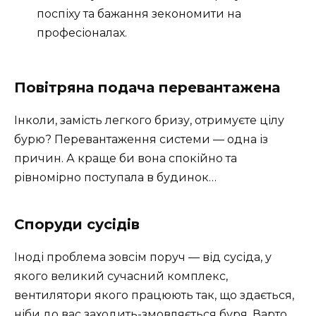
поспіху та бажання зекономити на
професіоналах.
Повітряна подача перевантажена
Інколи, замість легкого бризу, отримуєте цілу
бурю? Перевантаження системи — одна із
причин. А краще би вона спокійно та
рівномірно поступала в будинок…
Споруди сусідів
Іноді проблема зовсім поруч — від сусіда, у
якого великий сучасний комплекс,
вентилятори якого працюють так, що здається,
ніби до вас заходить-змовляється буря. Варто