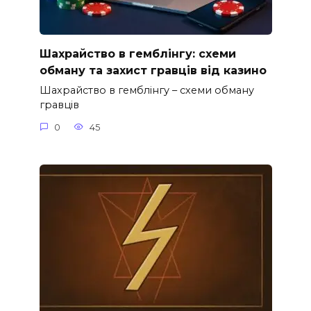
Шахрайство в гемблінгу: схеми
обману та захист гравців від казино
Шахрайство в гемблінгу – схеми обману
гравців
0
45