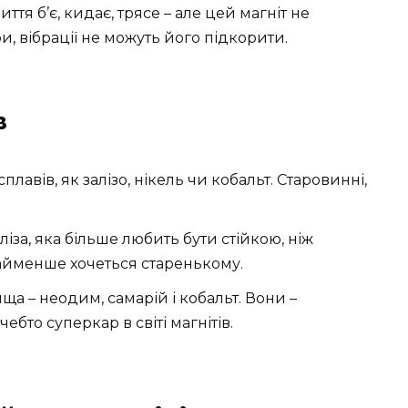
ття б’є, кидає, трясе – але цей магніт не
и, вібрації не можуть його підкорити.
в
а сплавів, як залізо, нікель чи кобальт. Старовинні,
іза, яка більше любить бути стійкою, ніж
 найменше хочеться старенькому.
ища – неодим, самарій і кобальт. Вони –
ебто суперкар в світі магнітів.