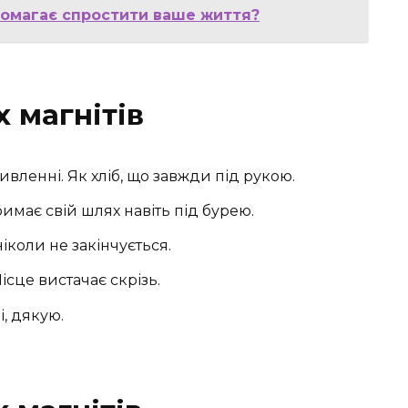
опомагає спростити ваше життя?
 магнітів
ивленні. Як хліб, що завжди під рукою.
имає свій шлях навіть під бурею.
ніколи не закінчується.
ісце вистачає скрізь.
, дякую.