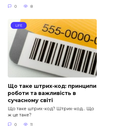
0
8
LIFE
Що таке штрих-код: принципи
роботи та важливість в
сучасному світі
Що таке штрих-код? Штрих-код… Що
ж це таке?
0
11