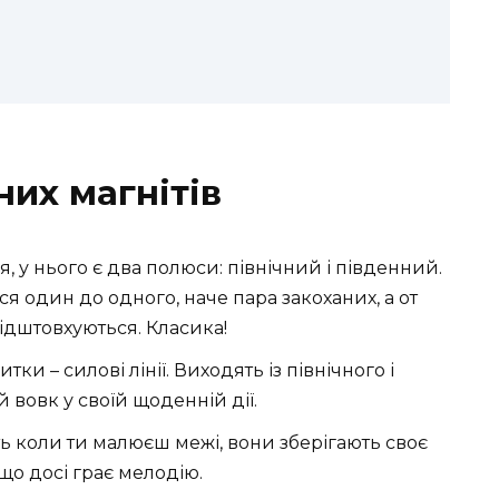
них магнітів
я, у нього є два полюси: північний і південний.
я один до одного, наче пара закоханих, а от
ідштовхуються. Класика!
ки – силові лінії. Виходять із північного і
 вовк у своїй щоденній дії.
ь коли ти малюєш межі, вони зберігають своє
 що досі грає мелодію.