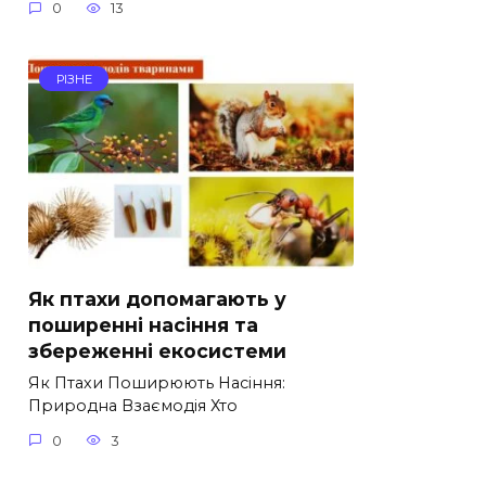
0
13
РІЗНЕ
Як птахи допомагають у
поширенні насіння та
збереженні екосистеми
Як Птахи Поширюють Насіння:
Природна Взаємодія Хто
0
3