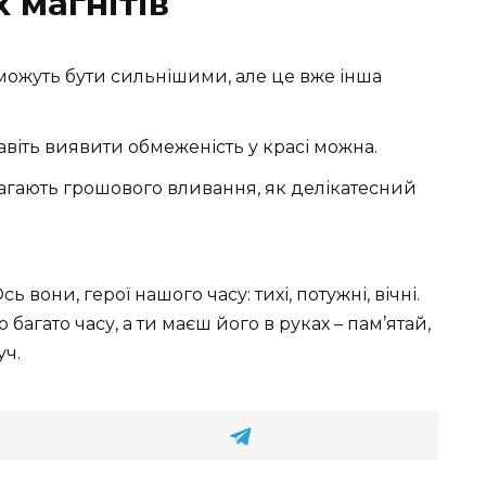
 магнітів
можуть бути сильнішими, але це вже інша
авіть виявити обмеженість у красі можна.
магають грошового вливання, як делікатесний
ь вони, герої нашого часу: тихі, потужні, вічні.
багато часу, а ти маєш його в руках – пам’ятай,
уч.