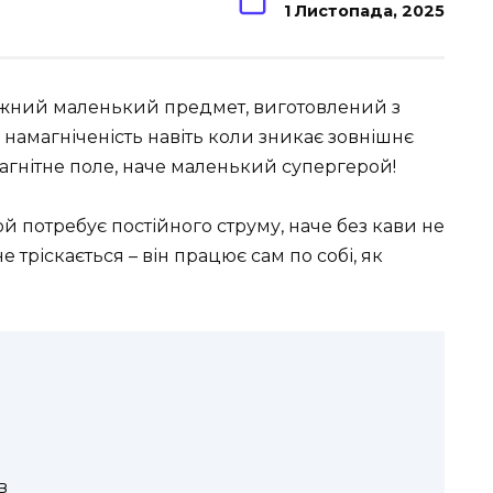
1 Листопада, 2025
ижний маленький предмет, виготовлений з
 намагніченість навіть коли зникає зовнішнє
 магнітне поле, наче маленький супергерой!
ой потребує постійного струму, наче без кави не
 тріскається – він працює сам по собі, як
в