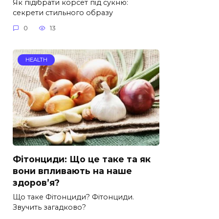
Як підібрати корсет під сукню:
секрети стильного образу
0
13
HEALTH
Фітонциди: Що це таке та як
вони впливають на наше
здоров’я?
Що таке Фітонциди? Фітонциди.
Звучить загадково?