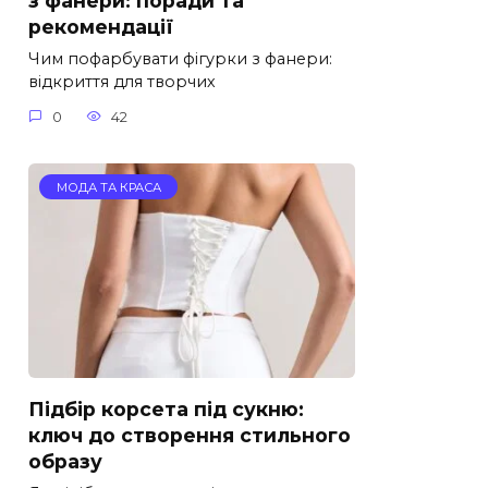
з фанери: поради та
рекомендації
Чим пофарбувати фігурки з фанери:
відкриття для творчих
0
42
МОДА ТА КРАСА
Підбір корсета під сукню:
ключ до створення стильного
образу