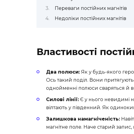
Переваги постійних магнітів
Недоліки постійних магнітів
Властивості постій
Два полюси:
Як у будь-якого геро
Ось такий поділ. Вони притягуютьс
однойменні полюси сваряться й в
Силові лінії:
Є у нього невидимі нит
вілтають у південний. Як одинокий
Залишкова намагніченість:
Навіт
магнітне поле. Наче старий запис,