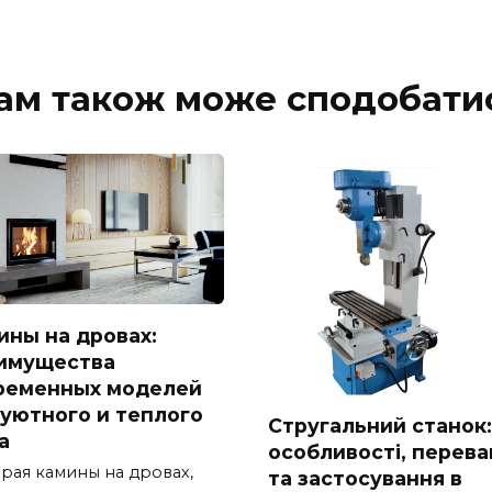
ам також може сподобати
ины на дровах:
имущества
ременных моделей
 уютного и теплого
Стругальний станок:
а
особливості, перева
рая камины на дровах,
та застосування в