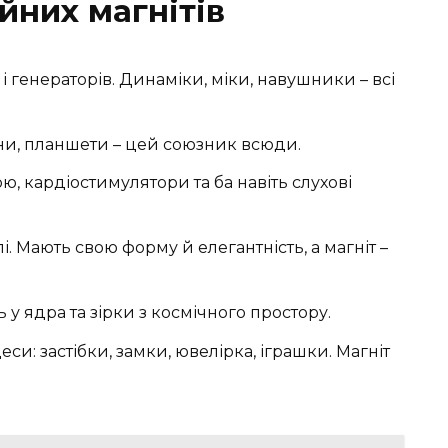
йних магнітів
і генераторів. Динаміки, міки, навушники – всі
и, планшети – цей союзник всюди.
, кардіостимулятори та ба навіть слухові
. Мають свою форму й елегантність, а магніт –
у ядра та зірки з космічного простору.
еси: застібки, замки, ювелірка, іграшки. Магніт