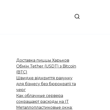
Доставка пиццы Харьков
Обмін Tether (USDT) з Bitcoin
(BTC)
Швидке відкриття рахунку
для бізнесу без бюрократії та
черг
Как облачные сервера
сокращают расходы на IT
Металлопластиковые окна: