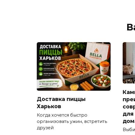
В
Кам
Доставка пиццы
пре
Харьков
сов
для
Когда хочется быстро
дом
организовать ужин, встретить
друзей
Выби