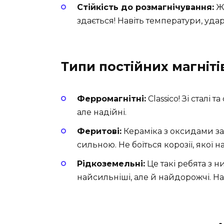
Стійкість до розмагнічування:
Жи
здається! Навіть температури, удар
Типи постійних магніті
Ферромагнітні:
Classico! Зі сталі т
але надійні.
Феритові:
Кераміка з оксидами зал
сильною. Не боїться корозії, якої
Рідкоземельні:
Це такі ребята з н
найсильніші, але й найдорожчі. Нач