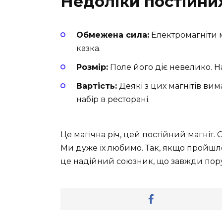
Недоліки постійних
Обмежена сила:
Електромагніти 
казка.
Розмір:
Поле його діє невелико. Н
Вартість:
Деякі з цих магнітів ви
набір в ресторані.
Це магічна річ, цей постійний магніт. Ос
Ми дуже їх любимо. Так, якщо пройшло 
це надійний союзник, що завжди пор