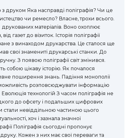
о з друком Яка насправді поліграфія? Чи це
истецтво чи ремесло? Власне, трохи всього.
 друкованих матеріалів. Воно охоплює
від газет до візиток. Історія поліграфії
зане з винаходом друкарства. Це сталося ще
умав свої знамениті друкарські станки. До
учну. З появою поліграфії світ змінився.
ть собою цікаву історію. Як почалося
вне поширення знань. Падіння монополії
а можливість розповсюджувати інформацію
 Еволюція технологій З часом поліграфія не
ладкого до офсету і подальших цифрових
ри стали невіддільною частиною цього
уальності, хоч і зазнала значної
рафії Поліграфія сьогодні пропонує
о друку. Кожен з них має свої переваги та