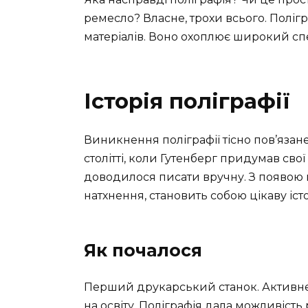
ремесло? Власне, трохи всього. Полі
матеріалів. Воно охоплює широкий спект
Історія поліграфії
Виникнення поліграфії тісно пов’язан
столітті, коли Гутенберг придумав свої
доводилося писати вручну. З появою по
натхнення, становить собою цікаву іст
Як почалося
Перший друкарський станок. Активне
на освіту. Поліграфія дала можливіст