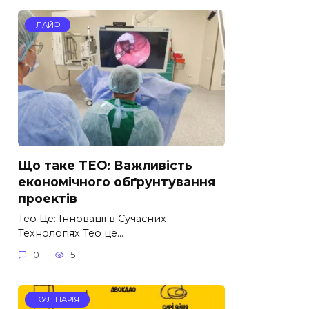
ЛАЙФ
Що таке ТЕО: Важливість
економічного обґрунтування
проектів
Тео Це: Інновації в Сучасних
Технологіях Тео це…
0
5
КУЛІНАРІЯ