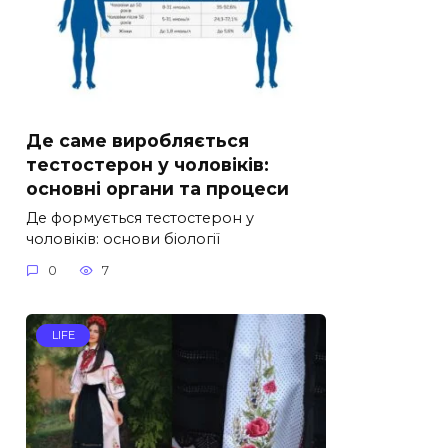
Де саме виробляється
тестостерон у чоловіків:
основні органи та процеси
Де формується тестостерон у
чоловіків: основи біології
0
7
LIFE