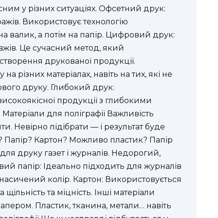
ним у різних ситуаціях. Офсетний друк:
жів. Використовує технологію
а валик, а потім на папір. Цифровий друк:
ажів. Це сучасний метод, який
створення друкованої продукції.
а різних матеріалах, навіть на тих, які не
вого друку. Глибокий друк:
исокоякісної продукції з глибокими
Матеріали для поліграфії Важливість
и. Невірно підібрати — і результат буде
и? Папір? Картон? Можливо пластик? Папір
для друку газет і журналів. Недорогий,
ий папір: Ідеально підходить для журналів
 насичений колір. Картон: Використовується
щільність та міцність. Інші матеріали
апером. Пластик, тканина, метали… навіть