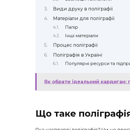
Види друку в поліграфії
Матеріали для поліграфії
Папір
Інші матеріали
Процес поліграфії
Поліграфія в Україні
Популярні ресурси та підпр
Як обрати ідеальний кардиган:
Що таке поліграфі
Яка насправді поліграфія? Чи це прос