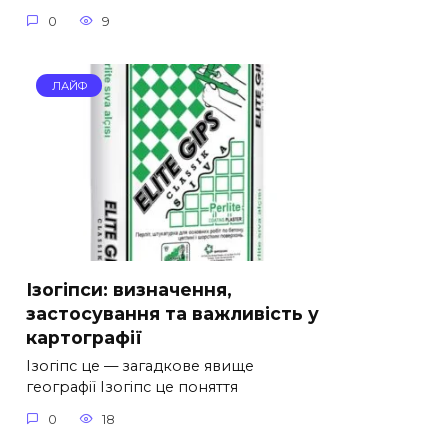
0
9
ЛАЙФ
Ізогіпси: визначення,
застосування та важливість у
картографії
Ізогіпс це — загадкове явище
географії Ізогіпс це поняття
0
18