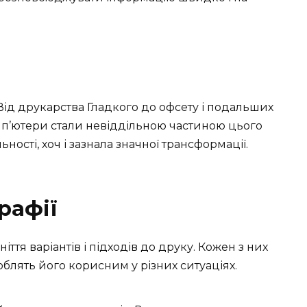
. Від друкарства Гладкого до офсету і подальших
омп’ютери стали невіддільною частиною цього
ьності, хоч і зазнала значної трансформації.
рафії
ття варіантів і підходів до друку. Кожен з них
облять його корисним у різних ситуаціях.