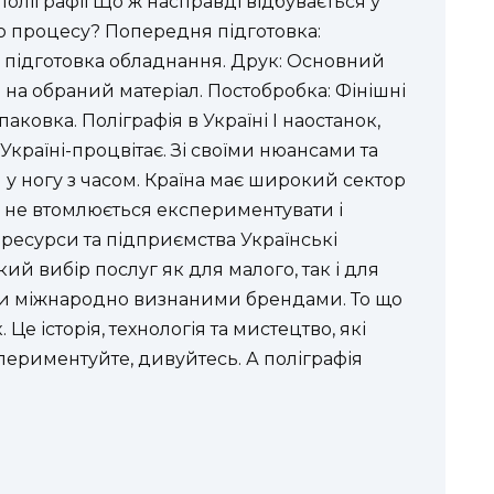
оліграфії Що ж насправді відбувається у
го процесу? Попередня підготовка:
, підготовка обладнання. Друк: Основний
 на обраний матеріал. Постобробка: Фінішні
упаковка. Поліграфія в Україні І наостанок,
Україні-процвітає. Зі своїми нюансами та
 у ногу з часом. Країна має широкий сектор
й не втомлюється експериментувати і
 ресурси та підприємства Українські
й вибір послуг як для малого, так і для
тали міжнародно визнаними брендами. То що
 Це історія, технологія та мистецтво, які
периментуйте, дивуйтесь. А поліграфія