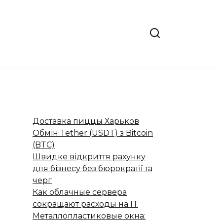
Доставка пиццы Харьков
Обмін Tether (USDT) з Bitcoin
(BTC)
Швидке відкриття рахунку
для бізнесу без бюрократії та
черг
Как облачные сервера
сокращают расходы на IT
Металлопластиковые окна: