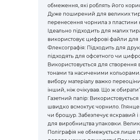
обмеження, які роблять його корис
Дуже поширений для великих тира
перенесення чорнила з пластини н
Ідеально підходить для малих тир
використовує цифрові файли для 
Флексографія: Підходить для друку н
підходять для офсетного чи цифро
Використовується для створення в
тонами та насиченими кольорами. 
вибору матеріалу важко переоцінит
інший, ніж очікував. Що ж обират
Газетний папір: Використовується 
швидко всмоктує чорнило. Глянцев
чи брошур. Забезпечує яскравий і
для виробництва упаковки. Велика 
Поліграфія не обмежується лише п