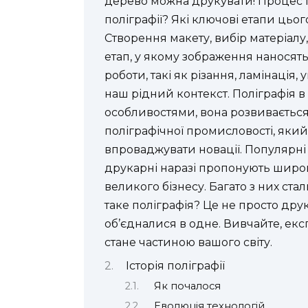
дерево можна друкувати! Процес п
поліграфії? Які ключові етапи цьо
Створення макету, вибір матеріалу
етап, у якому зображення наносять
роботи, такі як різання, ламінація, 
наш рідний контекст. Поліграфія в 
особливостями, вона розвивається
поліграфічної промисловості, яки
впроваджувати новації. Популярні
друкарні наразі пропонують широки
великого бізнесу. Багато з них с
таке поліграфія? Це не просто друк.
об’єдналися в одне. Вивчайте, екс
стане частиною вашого світу.
Історія поліграфії
Як почалося
Еволюція технологій