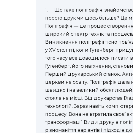
Що таке поліграфія: знайомств
просто друк чи щось більше? Це м
Поліграфія — це процес створення
широкий спектр технік та процесів, 
Виникнення поліграфії тісно пов’я
у XV столітті, коли Гутенберг прид
того часу все доводилося писати вр
Гутенберг, його натхнення, станови
Перший друкарський станок. Акти
церкви на освіту. Поліграфія дал
швидко і на великий обсяг людей.
стояла на місці. Від друкарства Г
технологій. Зараз навіть комп’юте
процесу. Вона не втратила своєї акт
трансформації. Види друку в поліг
різноманіття варіантів і підходів д