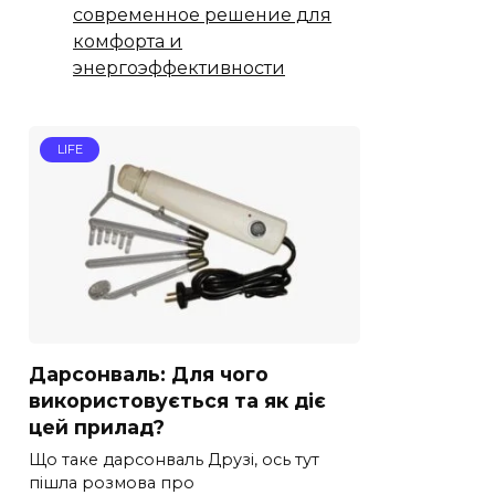
современное решение для
комфорта и
энергоэффективности
LIFE
Дарсонваль: Для чого
використовується та як діє
цей прилад?
Що таке дарсонваль Друзі, ось тут
пішла розмова про