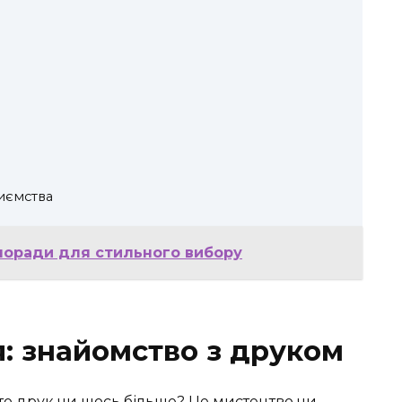
иємства
 поради для стильного вибору
я: знайомство з друком
то друк чи щось більше? Це мистецтво чи