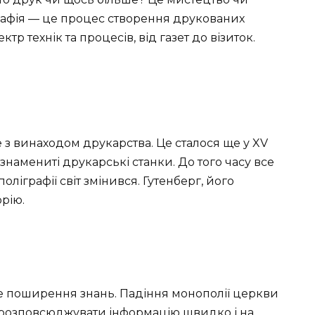
графія — це процес створення друкованих
р технік та процесів, від газет до візиток.
е з винаходом друкарства. Це сталося ще у XV
 знамениті друкарські станки. До того часу все
ліграфії світ змінився. Гутенберг, його
орію.
 поширення знань. Падіння монополії церкви
ь розповсюджувати інформацію швидко і на