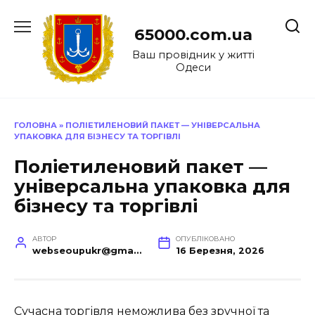
Перейти
до
65000.com.ua
вмісту
Ваш провідник у житті
Одеси
ГОЛОВНА
»
ПОЛІЕТИЛЕНОВИЙ ПАКЕТ — УНІВЕРСАЛЬНА
УПАКОВКА ДЛЯ БІЗНЕСУ ТА ТОРГІВЛІ
Поліетиленовий пакет —
універсальна упаковка для
бізнесу та торгівлі
АВТОР
ОПУБЛІКОВАНО
webseoupukr@gmail.com
16 Березня, 2026
Сучасна торгівля неможлива без зручної та