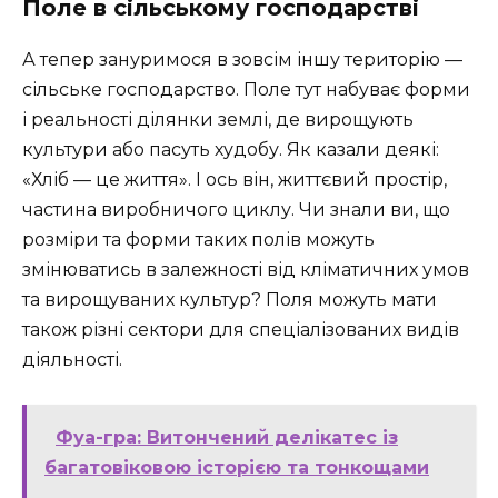
Поле в сільському господарстві
А тепер зануримося в зовсім іншу територію —
сільське господарство. Поле тут набуває форми
і реальності ділянки землі, де вирощують
культури або пасуть худобу. Як казали деякі:
«Хліб — це життя». І ось він, життєвий простір,
частина виробничого циклу. Чи знали ви, що
розміри та форми таких полів можуть
змінюватись в залежності від кліматичних умов
та вирощуваних культур? Поля можуть мати
також різні сектори для спеціалізованих видів
діяльності.
Фуа-гра: Витончений делікатес із
багатовіковою історією та тонкощами