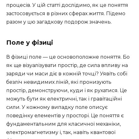
процесів. У цій статті дослідимо, як це поняття
застосовується в різних сферах життя. Підемо
разом у цю загадкову подорож значень.
Поле у фізиці
В фізиці поле — це основоположне поняття. Бо
як ще візуалізувати простір, де сила впливу на
заряди чи маси діє в кожній точці? Уявіть собі
безліч невидимих ліній, які пронизують
простір, демонструючи, куди і як рухатися. Це
можуть бути як електричні, так і гравітаційні
сили. У кожному випадку поле описує
поведінку елементів у просторі. Це поняття є
фундаментальним для класичної механіки,
електромагнетизму і, так, навіть квантової