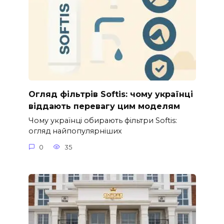
Огляд фільтрів Softis: чому українці
віддають перевагу цим моделям
Чому українці обирають фільтри Softis:
огляд найпопулярніших
0
35