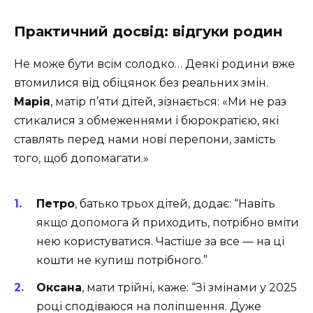
Практичний досвід: відгуки родин
Не може бути всім солодко… Деякі родини вже
втомилися від обіцянок без реальних змін.
Марія
, матір п’яти дітей, зізнається: «Ми не раз
стикалися з обмеженнями і бюрократією, які
ставлять перед нами нові перепони, замість
того, щоб допомагати.»
Петро
, батько трьох дітей, додає: “Навіть
якщо допомога й приходить, потрібно вміти
нею користуватися. Частіше за все — на ці
кошти не купиш потрібного.”
Оксана
, мати трійні, каже: “Зі змінами у 2025
році сподіваюся на поліпшення. Дуже