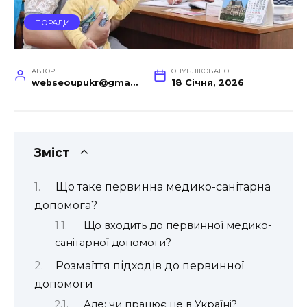
ПОРАДИ
АВТОР
ОПУБЛІКОВАНО
webseoupukr@gmail.com
18 Січня, 2026
Зміст
Що таке первинна медико-санітарна
допомога?
Що входить до первинної медико-
санітарної допомоги?
Розмаїття підходів до первинної
допомоги
Але: чи працює це в Україні?