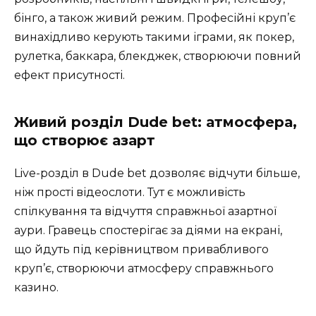
бінго, а також живий режим. Професійні круп’є
винахідливо керують такими іграми, як покер,
рулетка, баккара, блекджек, створюючи повний
ефект присутності.
Живий розділ Dude bet: атмосфера,
що створює азарт
Live-розділ в Dude bet дозволяє відчути більше,
ніж прості відеослоти. Тут є можливість
спілкування та відчуття справжньої азартної
аури. Гравець спостерігає за діями на екрані,
що йдуть під керівництвом привабливого
круп’є, створюючи атмосферу справжнього
казино.