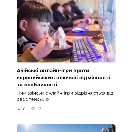
Азійські онлайн-ігри проти
європейських: ключові відмінності
та особливості
Чим азійські онлайн-ігри відрізняються від
європейських
0
13