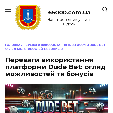
Перейти
до
65000.com.ua
вмісту
Ваш провідник у житті
Одеси
ГОЛОВНА
»
ПЕРЕВАГИ ВИКОРИСТАННЯ ПЛАТФОРМИ DUDE BET:
ОГЛЯД МОЖЛИВОСТЕЙ ТА БОНУСІВ
Переваги використання
платформи Dude Bet: огляд
можливостей та бонусів