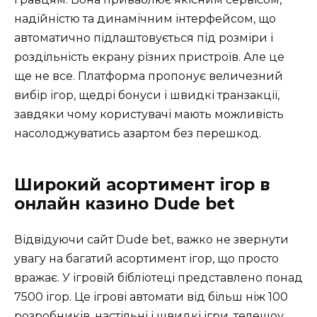
надійністю та динамічним інтерфейсом, що
автоматично підлаштовується під розміри і
роздільність екрану різних пристроїв. Але це
ще не все. Платформа пропонує величезний
вибір ігор, щедрі бонуси і швидкі транзакції,
завдяки чому користувачі мають можливість
насолоджуватись азартом без перешкод.
Широкий асортимент ігор в
онлайн казино Dude bet
Відвідуючи сайт Dude bet, важко не звернути
увагу на багатий асортимент ігор, що просто
вражає. У ігровій бібліотеці представлено понад
7500 ігор. Це ігрові автомати від більш ніж 100
розробників, настільні і швидкі ігри, телешоу,