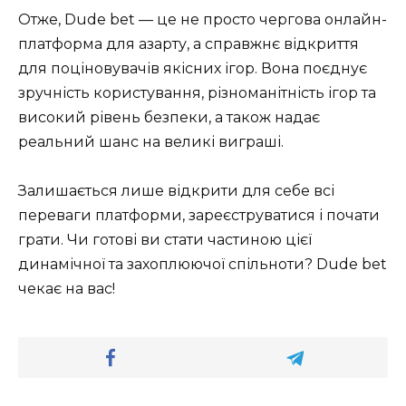
Отже, Dude bet — це не просто чергова онлайн-
платформа для азарту, а справжнє відкриття
для поціновувачів якісних ігор. Вона поєднує
зручність користування, різноманітність ігор та
високий рівень безпеки, а також надає
реальний шанс на великі виграші.
Залишається лише відкрити для себе всі
переваги платформи, зареєструватися і почати
грати. Чи готові ви стати частиною цієї
динамічної та захоплюючої спільноти? Dude bet
чекає на вас!