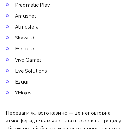
Pragmatic Play
Amusnet
Atmosfera
Skywind
Evolution
Vivo Games
Live Solutions
Ezugi
7Mojos
Переваги живого казино — це неповторна
атмосфера, динамічність та прозорість процесу.
Дії дилера відбуваються прямо перед вашими