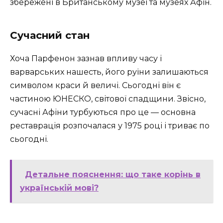
збережені в Британському музеї та музеях Афін.
Сучасний стан
Хоча Парфенон зазнав впливу часу і
варварських нашесть, його руїни залишаються
символом краси й величі. Сьогодні він є
частиною ЮНЕСКО, світової спадщини. Звісно,
сучасні Афіни турбуються про це — основна
реставрація розпочалася у 1975 році і триває по
сьогодні.
Детальне пояснення: що таке корінь в
українській мові?