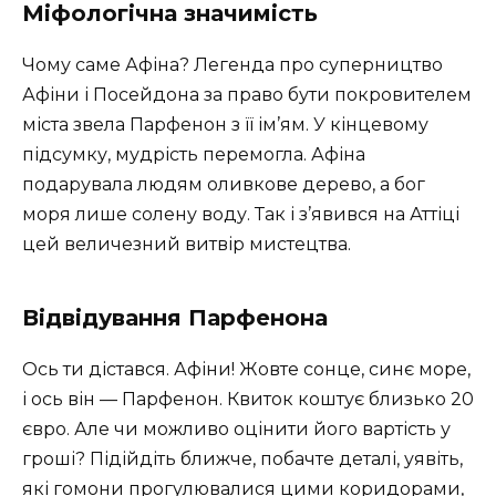
Міфологічна значимість
Чому саме Афіна? Легенда про суперництво
Афіни і Посейдона за право бути покровителем
міста звела Парфенон з її ім’ям. У кінцевому
підсумку, мудрість перемогла. Афіна
подарувала людям оливкове дерево, а бог
моря лише солену воду. Так і з’явився на Аттіці
цей величезний витвір мистецтва.
Відвідування Парфенона
Ось ти дістався. Афіни! Жовте сонце, синє море,
і ось він — Парфенон. Квиток коштує близько 20
євро. Але чи можливо оцінити його вартість у
гроші? Підійдіть ближче, побачте деталі, уявіть,
які гомони прогулювалися цими коридорами,