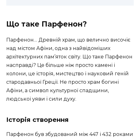
Що таке Парфенон?
Парфенон… Древній храм, що велично височіє
над містом Афіни, одна з найвідоміших
архітектурних пам’яток світу. Що таке Парфенон
насправді? Це більше ніж просто камені і
колони, це історія, мистецтво і науковий геній
стародавньої Греції. Не просто храм богині
Афіни, а символ культурної спадщини,
людської уяви і сили духу.
Історія створення
Парфенон був збудований між 447 і 432 роками