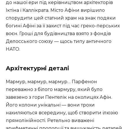
до нашої ери під керівництвом архітекторів
Іктіна і Каллікрата. Місто Афіни вирішило
спорудити цей статний храм на знак подяки
богині Афіні за її захист під час греко-перських
воєн. Гроші для будівництва взято з фондів
Делосського союзу — щось типу античного
НАТО.
Архітектурні деталі
Мармур, мармур, мармур… Парфенон
переважно з білого мармуру, який було
завезено з гори Пентелік на околицях Афін.
Його колони унікальні — вони трохи
нахиляються всередину, щоб створити ілюзію
прямолінійності. Ретельно виважені
арифметичні пропорції та вишуканість деталей