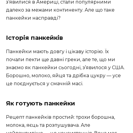
з’явилися в Америці, стали популярними
далеко за межами континенту. Але що таке
панкейки насправді?
Історія панкейків
Панкейки мають довгу і цікаву історію. Їх
почали пекти ще давні греки, але те, що ми
знаємо як панкейки сьогодні, з’явилося у США.
Борошно, молоко, яйця та дрібка цукру — усе
це поєднується у смачній масі.
Як готують панкейки
Рецепт панкейків простий: трохи борошна,
молока, яєць та розпушувача. Але