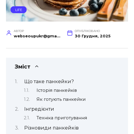
LIFE
АВТОР
ОПУБЛІКОВАНО
webseoupukr@gmail.com
30 Грудня, 2025
Зміст
Що таке панкейки?
Історія панкейків
Як готують панкейки
Інгредієнти
Техніка приготування
Різновиди панкейків