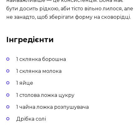
найважливіше — це консистенція. Вона має
бути досить рідкою, аби тісто вільно лилося, але
не занадто, щоб зберігати форму на сковорідці.
Інгредієнти
1 склянка борошна
1 склянка молока
1 яйце
1 столова ложка цукру
1 чайна ложка розпушувача
Дрібка солі