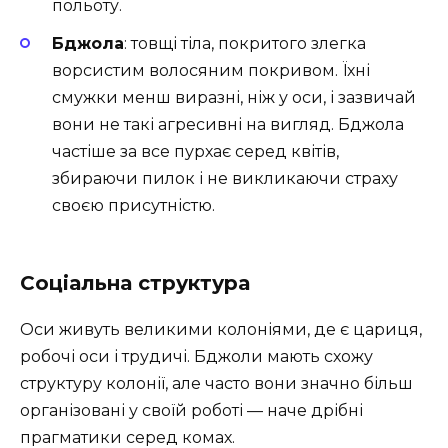
польоту.
Бджола
: товщі тіла, покритого злегка
ворсистим волосяним покривом. Їхні
смужки менш виразні, ніж у оси, і зазвичай
вони не такі агресивні на вигляд. Бджола
частіше за все пурхає серед квітів,
збираючи пилок і не викликаючи страху
своєю присутністю.
Соціальна структура
Оси живуть великими колоніями, де є цариця,
робочі оси і трудичі. Бджоли мають схожу
структуру колонії, але часто вони значно більш
організовані у своїй роботі — наче дрібні
прагматики серед комах.