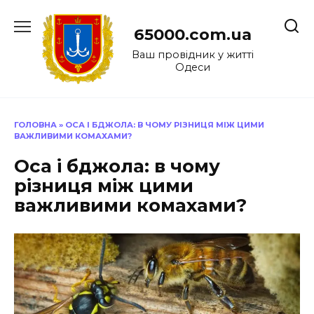
Перейти
до
65000.com.ua
вмісту
Ваш провідник у житті
Одеси
ГОЛОВНА
»
ОСА І БДЖОЛА: В ЧОМУ РІЗНИЦЯ МІЖ ЦИМИ
ВАЖЛИВИМИ КОМАХАМИ?
Оса і бджола: в чому
різниця між цими
важливими комахами?