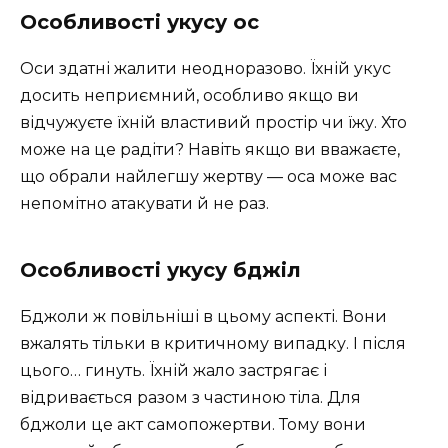
Особливості укусу ос
Оси здатні жалити неодноразово. Їхній укус
досить неприємний, особливо якщо ви
відчужуєте їхній властивий простір чи їжу. Хто
може на це радіти? Навіть якщо ви вважаєте,
що обрали найлегшу жертву — оса може вас
непомітно атакувати й не раз.
Особливості укусу бджіл
Бджоли ж повільніші в цьому аспекті. Вони
вжалять тільки в критичному випадку. І після
цього… гинуть. Їхній жало застрягає і
відривається разом з частиною тіла. Для
бджоли це акт самопожертви. Тому вони