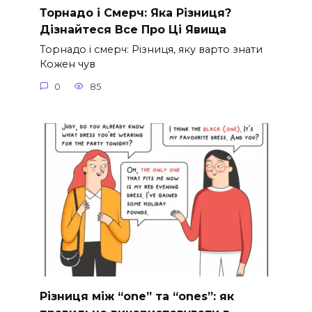
Торнадо і Смерч: Яка Різниця?
Дізнайтеся Все Про Ці Явища
Торнадо і смерч: Різниця, яку варто знати
Кожен чув
0
85
Різниця між “one” та “ones”: як