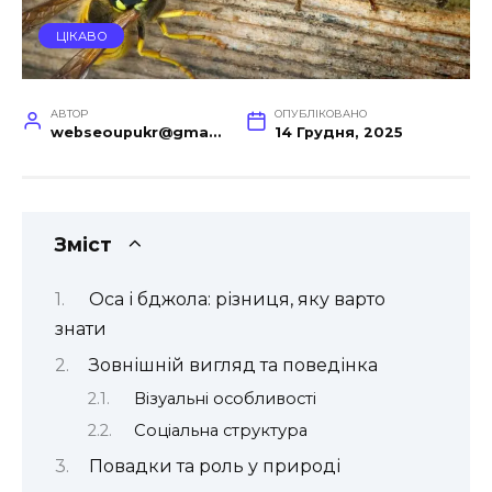
ЦІКАВО
АВТОР
ОПУБЛІКОВАНО
webseoupukr@gmail.com
14 Грудня, 2025
Зміст
Оса і бджола: різниця, яку варто
знати
Зовнішній вигляд та поведінка
Візуальні особливості
Соціальна структура
Повадки та роль у природі