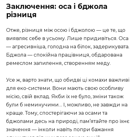
Заключення: оса і бджола
різниця
Отже, різниця між осою і бджолою — це те, що
виявляє себе в усьому. Лише придивіться. Оса
— агресивніша, голодна на білок, задерикувата.
Бджола — спокійна працівниця, обдарована
ремеслом запилення, створенням меду.
Усе ж, варто знати, що обидві ці комахи важливі
для еко-системи. Вони мають свою особливу
місію, свій вклад. Якби їх не було, зміни також
були б неминучими… І, можливо, не завжди на
краще. Тому, спостерігаючи за осами та
бджолами десь на природі, пам’ятайте про їхнє
значення — інколи навіть попри бажання