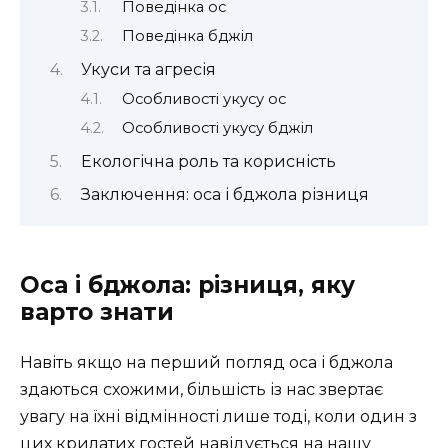
Поведінка ос
Поведінка бджіл
Укуси та агресія
Особливості укусу ос
Особливості укусу бджіл
Екологічна роль та корисність
Заключення: оса і бджола різниця
Оса і бджола: різниця, яку
варто знати
Навіть якщо на перший погляд оса і бджола
здаються схожими, більшість із нас звертає
увагу на їхні відмінності лише тоді, коли один з
цих крилатих гостей навідується на нашу