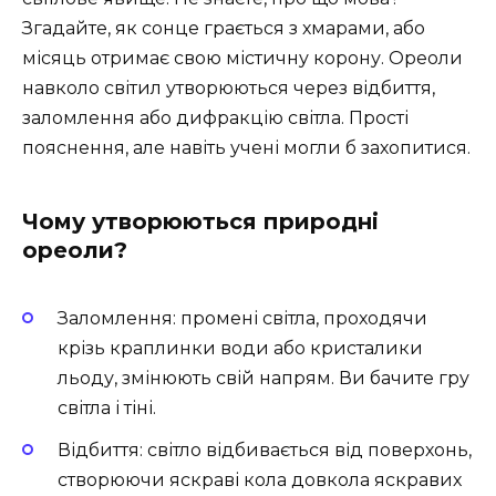
Згадайте, як сонце грається з хмарами, або
місяць отримає свою містичну корону. Ореоли
навколо світил утворюються через відбиття,
заломлення або дифракцію світла. Прості
пояснення, але навіть учені могли б захопитися.
Чому утворюються природні
ореоли?
Заломлення: промені світла, проходячи
крізь краплинки води або кристалики
льоду, змінюють свій напрям. Ви бачите гру
світла і тіні.
Відбиття: світло відбивається від поверхонь,
створюючи яскраві кола довкола яскравих