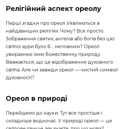
Релігійний аспект ореолу
Перші згадки про ореол з’являються в
найдавніших релігіях. Чому? Все просто.
Зображення святих, ангелів або богів без цієї
світлої аури було б… неповним? Ореол
увиразнює їхню божественну природу.
Вважається, що це відображення духовного
світла. Але чи завжди ореол — чистий символ
духовності?
Ореол в природі
Перейдемо до науки. Тут все простіше і
складніше водночас. У природі ореол — це
світлове явище. Не знаєте, про що мова?