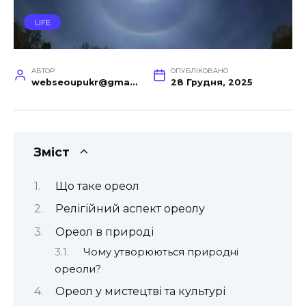
LIFE
АВТОР
ОПУБЛІКОВАНО
webseoupukr@gmail.com
28 Грудня, 2025
Зміст
Що таке ореол
Релігійний аспект ореолу
Ореол в природі
Чому утворюються природні
ореоли?
Ореол у мистецтві та культурі