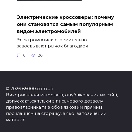
Электрические кроссоверы: почему
они становятся самым популярным
видом электромобилей
Электромобили стремительно
завоевывают рынок благодаря
0
26
© 2026 65000.com.ua
Використання матеріалів, опублікованих на сайті,
допускається тільки з письмового дозволу
правовласника та з обов'язковим прямим
посиланням на сторінку, з якої запозичений
матеріал.