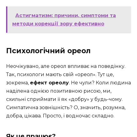
Астигматизм: причини, симптоми та
методи корекції зору ефективно
Психологічний ореол
Неочікувано, але ореол впливає на поведінку.
Так, психологи мають свій «ореол». Тут це,
зокрема,
ефект ореолу
. Не чули? Коли людина
наділена однією позитивною рисою, ми,
схильні сприймати її як «добру» у будь-чому.
Симпатична зовнішність? О, значить, розумна,
добра, цікава. Просто, і водночас складно.
Як це працює?