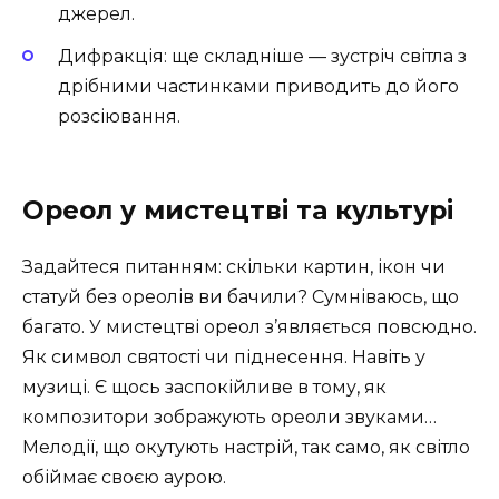
джерел.
Дифракція: ще складніше — зустріч світла з
дрібними частинками приводить до його
розсіювання.
Ореол у мистецтві та культурі
Задайтеся питанням: скільки картин, ікон чи
статуй без ореолів ви бачили? Сумніваюсь, що
багато. У мистецтві ореол з’являється повсюдно.
Як символ святості чи піднесення. Навіть у
музиці. Є щось заспокійливе в тому, як
композитори зображують ореоли звуками…
Мелодії, що окутують настрій, так само, як світло
обіймає своєю аурою.