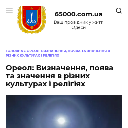
Перейти
до
65000.com.ua
вмісту
Ваш провідник у житті
Одеси
ГОЛОВНА
»
ОРЕОЛ: ВИЗНАЧЕННЯ, ПОЯВА ТА ЗНАЧЕННЯ В
РІЗНИХ КУЛЬТУРАХ І РЕЛІГІЯХ
Ореол: Визначення, поява
та значення в різних
культурах і релігіях