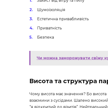
Захист від вітру та пилу
Шумоізоляція
Естетична привабливість
Приватність
Безпека
Чи можна заморожувати свіжу к
Висота та структура п
Чому висота має значення? Бо висота 
взаємини з сусідами. Шалено високий
“я відкритий до візитів”. Нейтральний