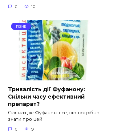
0
10
РІЗНЕ
Тривалість дії Фуфанону:
Скільки часу ефективний
препарат?
Скільки діє Фуфанон: все, що потрібно
знати про цей
0
9