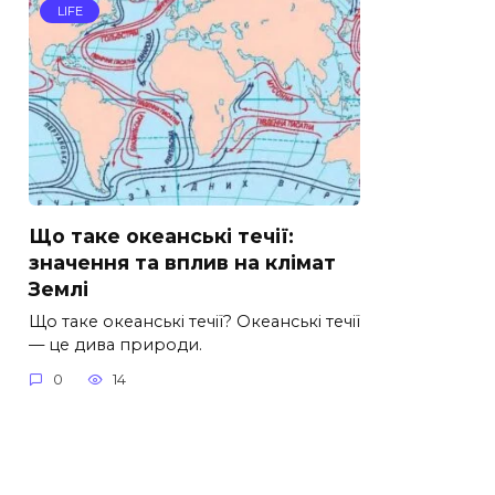
LIFE
Що таке океанські течії:
значення та вплив на клімат
Землі
Що таке океанські течії? Океанські течії
— це дива природи.
0
14