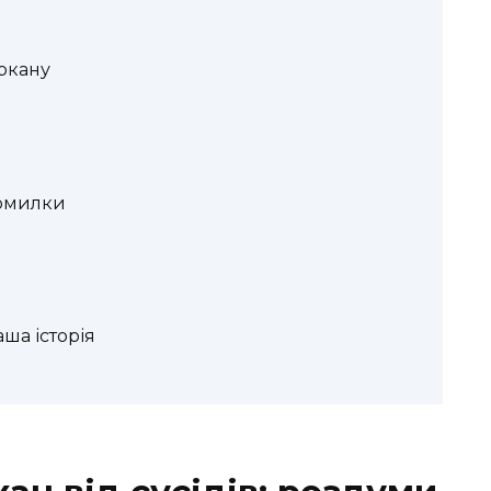
ркану
помилки
ша історія