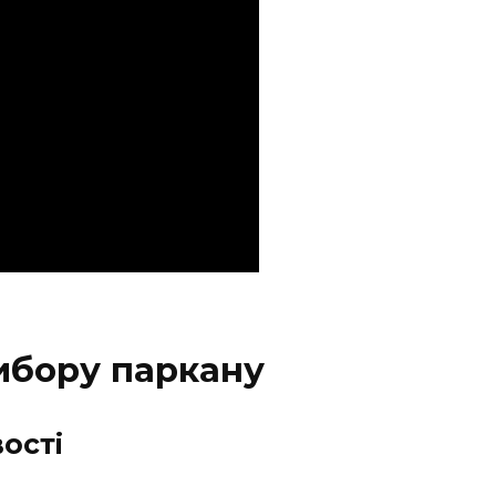
ибору паркану
вості