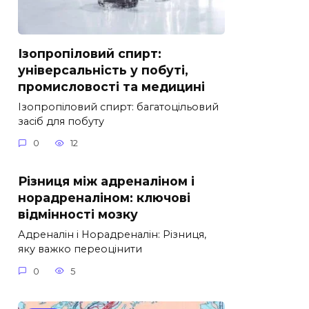
Ізопропіловий спирт:
універсальність у побуті,
промисловості та медицині
Ізопропіловий спирт: багатоцільовий
засіб для побуту
0
12
Різниця між адреналіном і
норадреналіном: ключові
відмінності мозку
Адреналін і Норадреналін: Різниця,
яку важко переоцінити
0
5