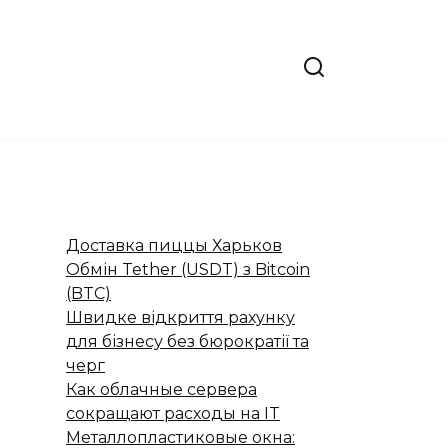
Доставка пиццы Харьков
Обмін Tether (USDT) з Bitcoin
(BTC)
Швидке відкриття рахунку
для бізнесу без бюрократії та
черг
Как облачные сервера
сокращают расходы на IT
Металлопластиковые окна: