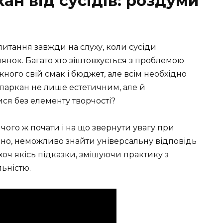
ан від сусідів: роздуми
питання завжди на слуху, коли сусіди
янок. Багато хто зіштовхується з проблемою
жного свій смак і бюджет, але всім необхідно
ь паркан не лише естетичним, але й
тися без елементу творчості?
 чого ж почати і на що звернути увагу при
линно, неможливо знайти універсальну відповідь
хоч якісь підказки, змішуючи практику з
льністю.