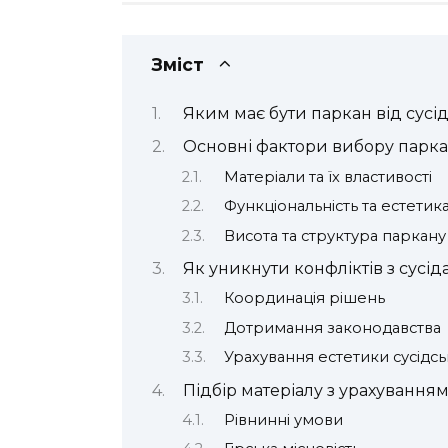
Зміст
Яким має бути паркан від сусід
Основні фактори вибору парк
Матеріали та їх властивості
Функціональність та естетик
Висота та структура паркану
Як уникнути конфліктів з сусі
Координація рішень
Дотримання законодавства
Урахування естетики сусідсь
Підбір матеріалу з урахуванням
Рівнинні умови