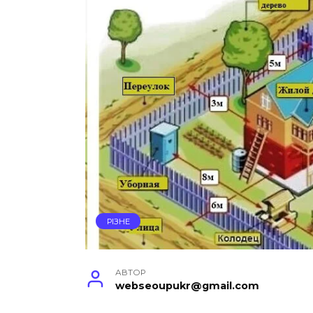
РІЗНЕ
АВТОР
webseoupukr@gmail.com