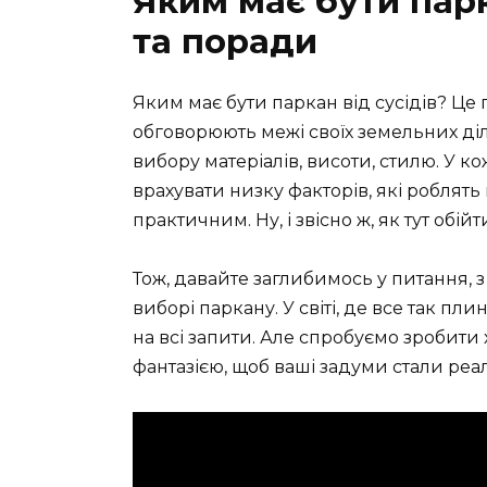
Яким має бути парк
та поради
Яким має бути паркан від сусідів? Це 
обговорюють межі своїх земельних діл
вибору матеріалів, висоти, стилю. У ко
врахувати низку факторів, які роблят
практичним. Ну, і звісно ж, як тут обій
Тож, давайте заглибимось у питання, з
виборі паркану. У світі, де все так п
на всі запити. Але спробуємо зробити 
фантазією, щоб ваші задуми стали реа