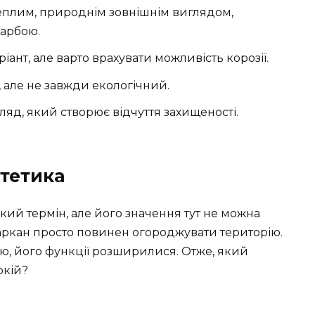
теплим, природнім зовнішнім виглядом,
фарбою.
ріант, але варто врахувати можливість корозії.
, але не завжди екологічний.
ляд, який створює відчуття захищеності.
стетика
кий термін, але його значення тут не можна
аркан просто повинен огороджувати територію.
шю, його функції розширилися. Отже, який
окій?