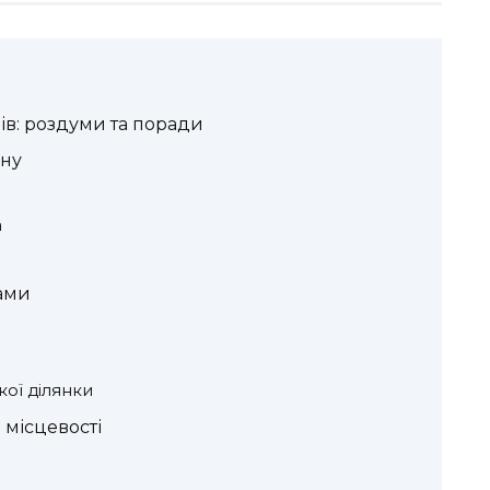
ів: роздуми та поради
ану
а
дами
кої ділянки
 місцевості