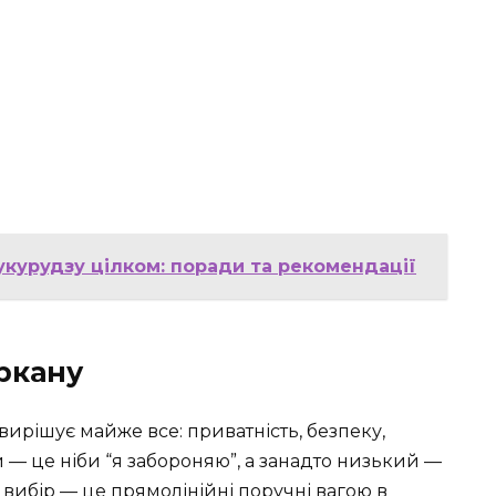
укурудзу цілком: поради та рекомендації
аркану
вирішує майже все: приватність, безпеку,
 — це ніби “я забороняю”, а занадто низький —
 вибір — це прямолінійні поручні вагою в