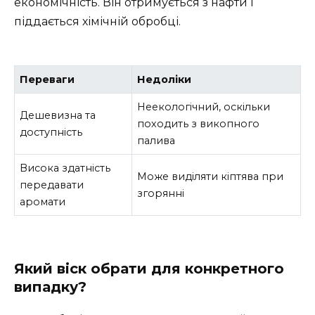
економічність. Він отримується з нафти і
піддається хімічній обробці.
Переваги
Недоліки
Неекологічний, оскільки
Дешевизна та
походить з викопного
доступність
палива
Висока здатність
Може виділяти кіптява при
передавати
згорянні
аромати
Який віск обрати для конкретного
випадку?