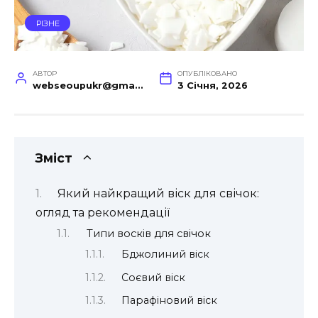
РІЗНЕ
АВТОР
ОПУБЛІКОВАНО
webseoupukr@gmail.com
3 Січня, 2026
Зміст
Який найкращий віск для свічок:
огляд та рекомендації
Типи восків для свічок
Бджолиний віск
Соєвий віск
Парафіновий віск