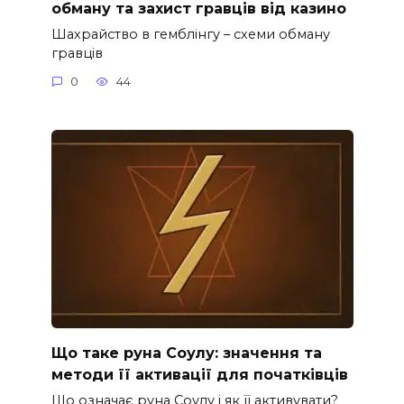
обману та захист гравців від казино
Шахрайство в гемблінгу – схеми обману
гравців
0
44
Що таке руна Соулу: значення та
методи її активації для початківців
Що означає руна Соулу і як її активувати?