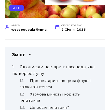
РІЗНЕ
АВТОР
ОПУБЛІКОВАНО
webseoupukr@gmail.com
7 Січня, 2026
Зміст
Як описати нектарин: насолода, яка
підкорює душу
Про нектарин: що це за фрукт і
звідки він взявся
Харчова цінність і користь
нектарина
Де росте нектарин?