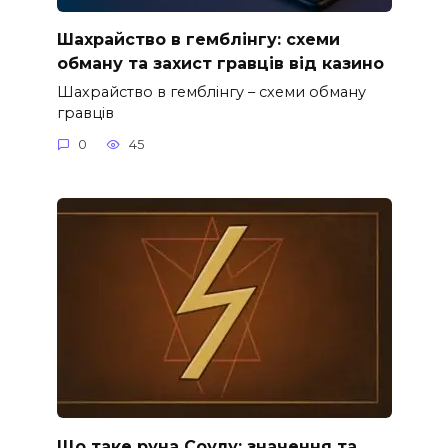
Шахрайство в гемблінгу: схеми
обману та захист гравців від казино
Шахрайство в гемблінгу – схеми обману
гравців
0
45
Що таке руна Соулу: значення та