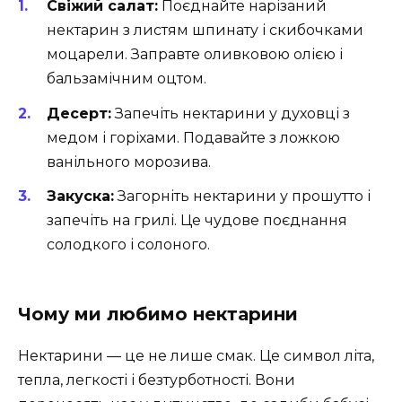
Свіжий салат:
Поєднайте нарізаний
нектарин з листям шпинату і скибочками
моцарели. Заправте оливковою олією і
бальзамічним оцтом.
Десерт:
Запечіть нектарини у духовці з
медом і горіхами. Подавайте з ложкою
ванільного морозива.
Закуска:
Загорніть нектарини у прошутто і
запечіть на грилі. Це чудове поєднання
солодкого і солоного.
Чому ми любимо нектарини
Нектарини — це не лише смак. Це символ літа,
тепла, легкості і безтурботності. Вони