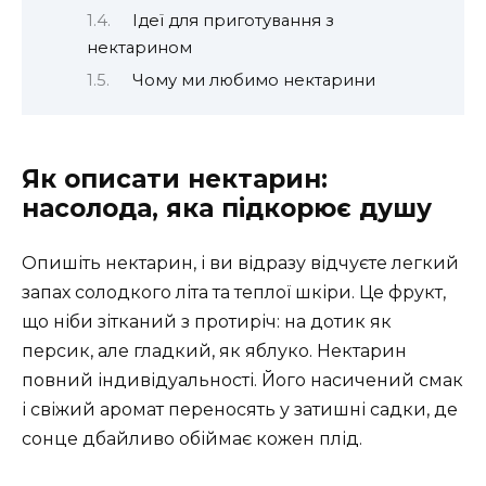
Ідеї для приготування з
нектарином
Чому ми любимо нектарини
Як описати нектарин:
насолода, яка підкорює душу
Опишіть нектарин, і ви відразу відчуєте легкий
запах солодкого літа та теплої шкіри. Це фрукт,
що ніби зітканий з протиріч: на дотик як
персик, але гладкий, як яблуко. Нектарин
повний індивідуальності. Його насичений смак
і свіжий аромат переносять у затишні садки, де
сонце дбайливо обіймає кожен плід.