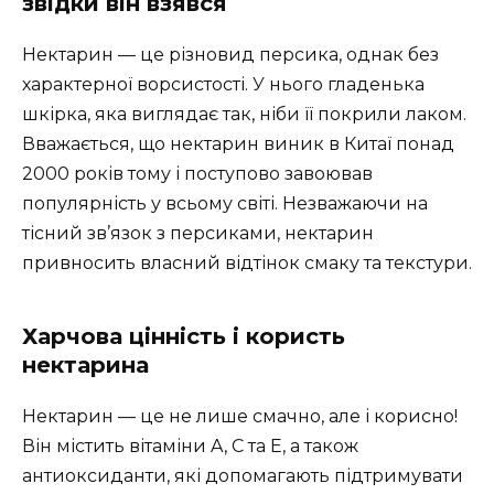
звідки він взявся
Нектарин — це різновид персика, однак без
характерної ворсистості. У нього гладенька
шкірка, яка виглядає так, ніби її покрили лаком.
Вважається, що нектарин виник в Китаї понад
2000 років тому і поступово завоював
популярність у всьому світі. Незважаючи на
тісний зв’язок з персиками, нектарин
привносить власний відтінок смаку та текстури.
Харчова цінність і користь
нектарина
Нектарин — це не лише смачно, але і корисно!
Він містить вітаміни A, C та E, а також
антиоксиданти, які допомагають підтримувати