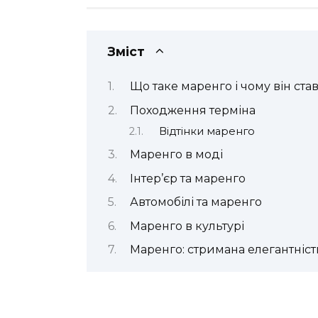
Зміст
Що таке маренго і чому він ста
Походження терміна
Відтінки маренго
Маренго в моді
Інтер’єр та маренго
Автомобілі та маренго
Маренго в культурі
Маренго: стримана елегантність