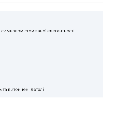
в символом стриманої елегантності
 та витончені деталі