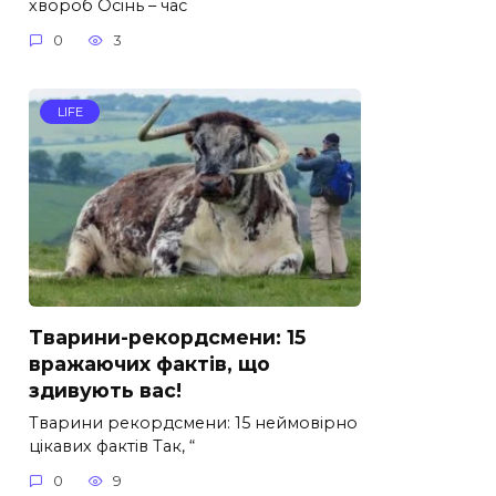
хвороб Осінь – час
0
3
LIFE
Тварини-рекордсмени: 15
вражаючих фактів, що
здивують вас!
Тварини рекордсмени: 15 неймовірно
цікавих фактів Так, “
0
9