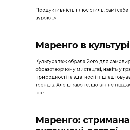
Продуктивність плюс стиль, самі себе
аурою…»
Маренго в культурі
Культура теж обрала його для самовира
образотворчому мистецтві, навіть у г
природності та здатності підлаштовув
трендів. Але цікаво те, що він не під
все.
Маренго: стримана