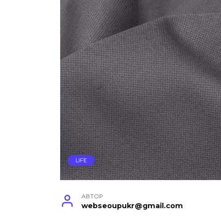
LIFE
АВТОР
webseoupukr@gmail.com