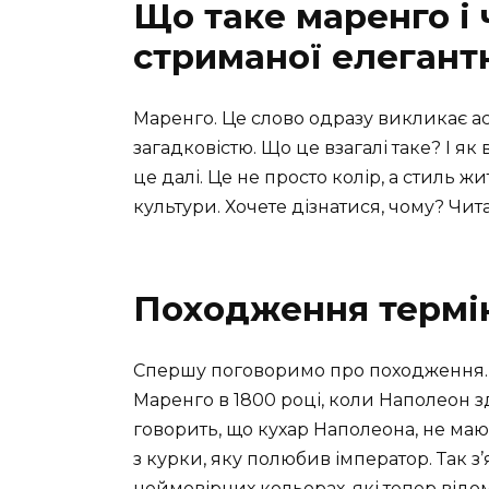
Що таке маренго і 
стриманої елегант
Маренго. Це слово одразу викликає асо
загадковістю. Що це взагалі таке? І як
це далі. Це не просто колір, а стиль ж
культури. Хочете дізнатися, чому? Чита
Походження термі
Спершу поговоримо про походження. 
Маренго в 1800 році, коли Наполеон 
говорить, що кухар Наполеона, не маю
з курки, яку полюбив імператор. Так з
неймовірних кольорах, які тепер відом