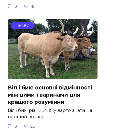
0
16
ЦІКАВО
Віл і бик: основні відмінності
між цими тваринами для
кращого розуміння
Віл і бик: різниця, яку варто знати На
перший погляд
0
22