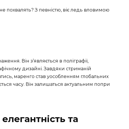
 не похвалять? З певністю, віє ледь вловимою
ження. Він з’являється в поліграфії,
рафічному дизайні. Завдяки стриманій
атись, маренго став уособленням глобальних
дається часу. Він залишаться актуальним попри
 елегантність та