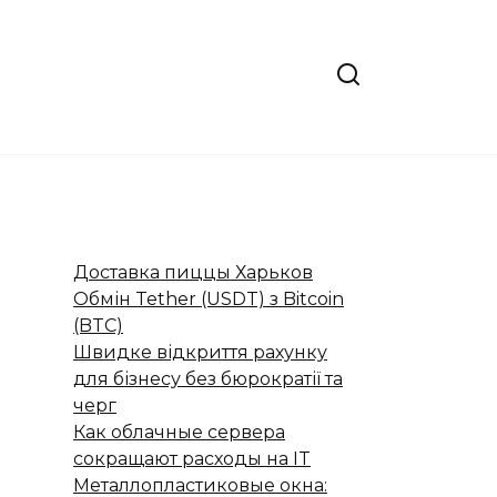
Доставка пиццы Харьков
Обмін Tether (USDT) з Bitcoin
(BTC)
Швидке відкриття рахунку
для бізнесу без бюрократії та
черг
Как облачные сервера
сокращают расходы на IT
Металлопластиковые окна: