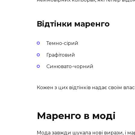
Відтінки маренго
Темно-сірий
Графітовий
Синювато-чорний
Кожен з цих відтінків надає своїм вла
Маренго в моді
Мода завжди шукала нові вирази, і ма