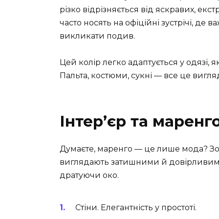
різко відрізняється від яскравих, екс
часто носять на офіційні зустрічі, де
викликати подив.
Цей колір легко адаптується у одязі, я
Пальта, костюми, сукні — все це вигл
Інтер’єр та маренг
Думаєте, маренго — це лише мода? Зовс
виглядають затишними й довірливими
дратуючи око.
Стіни. Елегантність у простоті.