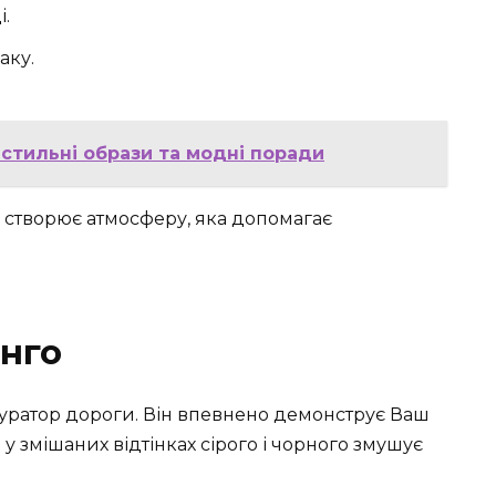
і.
аку.
 стильні образи та модні поради
 створює атмосферу, яка допомагає
енго
куратор дороги. Він впевнено демонструє Ваш
 у змішаних відтінках сірого і чорного змушує