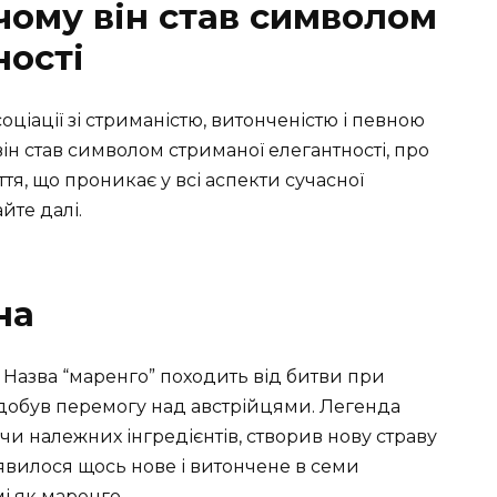
чому він став символом
ності
ціації зі стриманістю, витонченістю і певною
 він став символом стриманої елегантності, про
иття, що проникає у всі аспекти сучасної
йте далі.
на
Назва “маренго” походить від битви при
здобув перемогу над австрійцями. Легенда
чи належних інгредієнтів, створив нову страву
’явилося щось нове і витончене в семи
і як маренго.