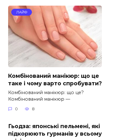
ЛАЙФ
Комбінований манікюр: що це
таке і чому варто спробувати?
Комбінований манікюр: що це?
Комбінований манікюр —
0
8
Гьодза: японські пельмені, які
підкорюють гурманів у всьому