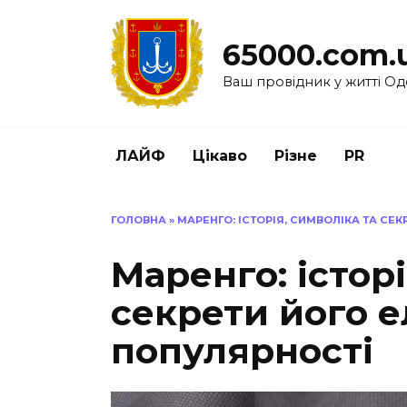
Перейти
до
65000.com.
вмісту
Ваш провідник у житті Од
ЛАЙФ
Цікаво
Різне
PR
ГОЛОВНА
»
МАРЕНГО: ІСТОРІЯ, СИМВОЛІКА ТА СЕ
Маренго: історі
секрети його е
популярності