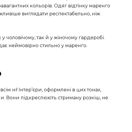
травагантних кольорів. Одяг відтінку маренго
 важливіше виглядати респектабельно, ніж
к у чоловічому, так й у жіночому гардеробі.
ядає неймовірно стильно у маренго.
о
ім ні! Інтер’єри, оформлені в цих тонах,
. Вони підкреслюють стриману розкіш, не