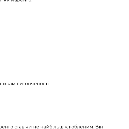
сникам витонченості.
ренго став чи не найбільш улюбленим. Він