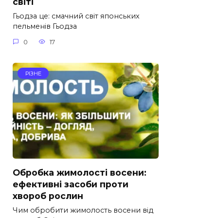
світі
Гьодза це: смачний світ японських
пельменів Гьодза
0
17
РІЗНЕ
Обробка жимолості восени:
ефективні засоби проти
хвороб рослин
Чим обробити жимолость восени від