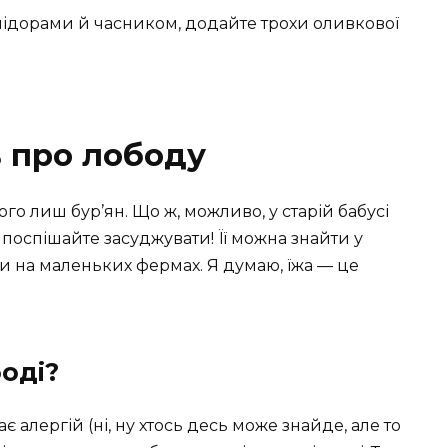
ідорами й часником, додайте трохи оливкової
ь про лободу
ого лиш бур’ян. Що ж, можливо, у старій бабусі
 поспішайте засуджувати! Її можна знайти у
и на маленьких фермах. Я думаю, їжа — це
оді?
 алергій (ні, ну хтось десь може знайде, але то