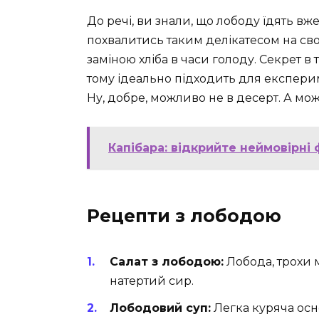
До речі, ви знали, що лободу їдять вж
похвалитись таким делікатесом на свої
заміною хліба в часи голоду. Секрет в
тому ідеально підходить для експеримен
Ну, добре, можливо не в десерт. А мо
Капібара: відкрийте неймовірні 
Рецепти з лободою
Салат з лободою:
Лобода, трохи м
натертий сир.
Лободовий суп:
Легка куряча осн