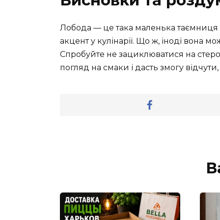
Висновки та розду
Лобода — це така маленька таємниця
акцент у кулінарії. Що ж, іноді вона 
Спробуйте не зациклюватися на стеро
погляд на смаки і дасть змогу відчути, 
В