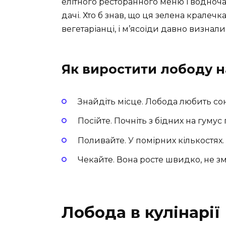
елітного ресторанного меню і водноча
дачі. Хто б знав, що ця зелена кралечка
вегетаріанці, і м’ясоїди давно визнали 
Як виростити лободу на
Знайдіть місце. Лобода любить соня
Посійте. Почніть з бідних на гумус
Поливайте. У помірних кількостях
Чекайте. Вона росте швидко, не зм
Лобода в кулінарії