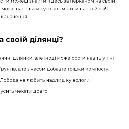
с ти можеш знайти її десь за парканом на своїй
 може настільки суттєво змінити настрій їжі! І
її значення.
 своїй ділянці?
чні ділянки, але іноді може рости навіть у тіні.
 ґрунтів, але з часом добавте трішки компосту.
. Лобода не любить надлишку вологи.
усить чекати довго.