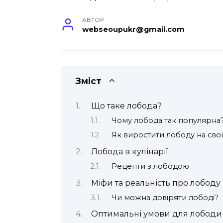
АВТОР
webseoupukr@gmail.com
Зміст
Що таке лобода?
Чому лобода так популярна
Як виростити лободу на свої
Лобода в кулінарії
Рецепти з лободою
Міфи та реальність про лободу
Чи можна довіряти лободі?
Оптимальні умови для лободи