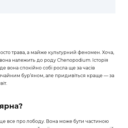
росто трава, а майже культурний феномен. Хоча,
 вона належить до роду Chenopodium. Історія
де вона спокійно собі росла ще за часів
вичайним бур’яном, але придивіться краще — за
іт.
лярна?
 це все про лободу. Вона може бути частиною