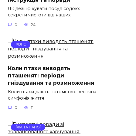
Як дезінфікувати посуд содою:
секрети чистоти від наших
0
24
РІЗНЕ
Коли птахи виводять
пташенят: періоди
гніздування та розмноження
Коли птахи дають потомство: весняна
симфонія життя
0
11
ЇЖА ТА НАПОЇ