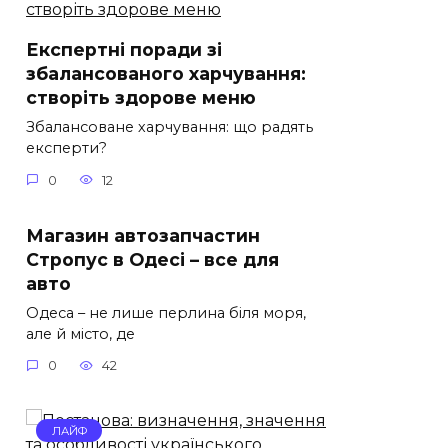
Експертні поради зі
збалансованого харчування:
створіть здорове меню
Збалансоване харчування: що радять
експерти?
0
12
Магазин автозапчастин
Стропус в Одесі – все для
авто
Одеса – не лише перлина біля моря,
але й місто, де
0
42
ЛАЙФ