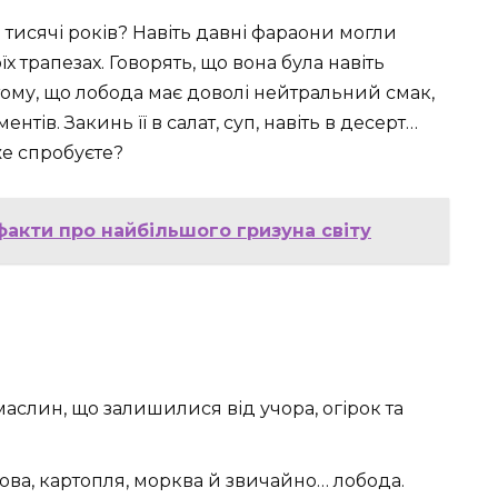
е тисячі років? Навіть давні фараони могли
х трапезах. Говорять, що вона була навіть
 тому, що лобода має доволі нейтральний смак,
тів. Закинь її в салат, суп, навіть в десерт…
же спробуєте?
факти про найбільшого гризуна світу
аслин, що залишилися від учора, огірок та
ова, картопля, морква й звичайно… лобода.