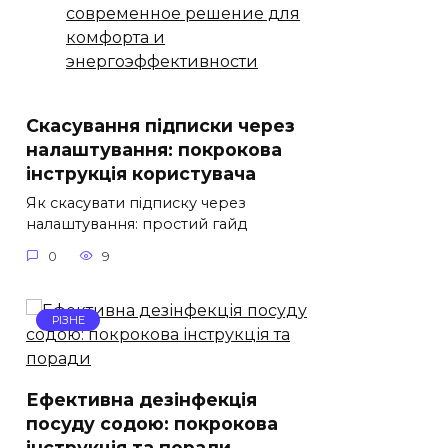
современное решение для
комфорта и
энергоэффективности
Скасування підписки через
налаштування: покрокова
інструкція користувача
Як скасувати підписку через
налаштування: простий гайд
0
9
РІЗНЕ
Ефективна дезінфекція
посуду содою: покрокова
інструкція та поради