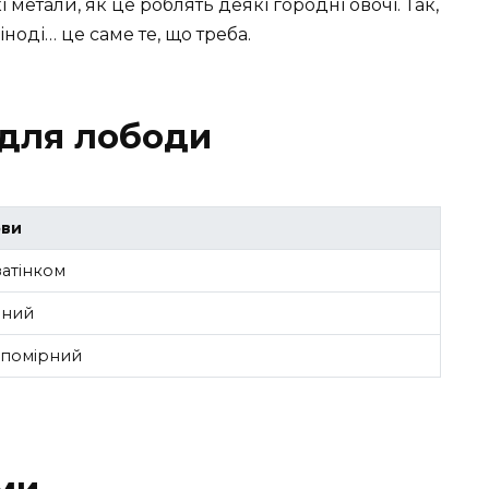
кі метали, як це роблять деякі городні овочі. Так,
ноді… це саме те, що треба.
 для лободи
ови
затінком
аний
 помірний