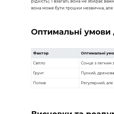
рідкість). І взагалі, вона не збирає важ
вона може бути трошки незвична, але і
Оптимальні умови
Фактор
Оптимальні ум
Світло
Сонце з легким 
Грунт
Пухкий, дренов
Полив
Регулярний, але