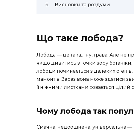
Висновки та роздуми
Що таке лобода?
Лобода — це така… ну, трава. Але не п
якщо дивитись з точки зору ботаніки,
лободи починається з далеких степів, 
мамонтів. Зараз вона може здатися з
її ніжними листками ховається цілий св
Чому лобода так попу
Смачна, недооцінена, універсальна —