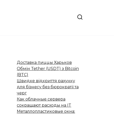
Доставка пиццы Харьков
Обмін Tether (USDT) з Bitcoin
(BTC)
Швидке відкриття рахунку
для бізнесу без бюрократії та
черг
Как облачные сервера
сокращают расходы на IT
Металлопластиковые окна: