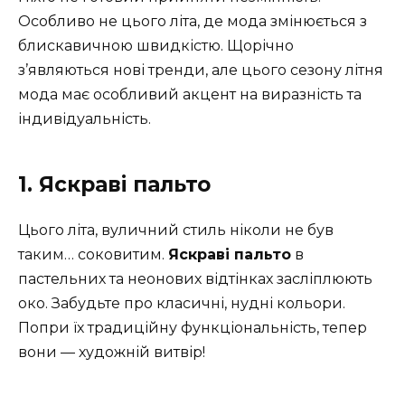
Особливо не цього літа, де мода змінюється з
блискавичною швидкістю. Щорічно
з’являються нові тренди, але цього сезону літня
мода має особливий акцент на виразність та
індивідуальність.
1. Яскраві пальто
Цього літа, вуличний стиль ніколи не був
таким… соковитим.
Яскраві пальто
в
пастельних та неонових відтінках засліплюють
око. Забудьте про класичні, нудні кольори.
Попри їх традиційну функціональність, тепер
вони — художній витвір!