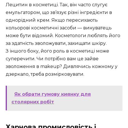
Лецитин в косметиці. Так, він часто слугує
емульгатором, що зв’язує різні інгредієнти в
однорідний крем. Якщо пересихають
кольорові косметичні засоби — винуватець
може бути відомий. Косметологи люблять його
за здатність зволожувати, захищати шкіру.
З іншого боку, його роль в косметиці може
суперечити. Чи потрібно вам це зайве
зволоження в makeup? Дивлячись кожному у
дзеркало, треба розмірковувати.
Як обрати гумову киянку для
столярних робіт
Харчова промисловість і