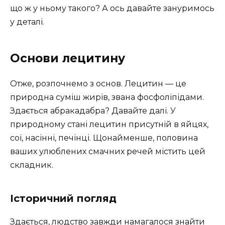
що ж у ньому такого? А ось давайте зануримось
у деталі.
Основи лецитину
Отже, розпочнемо з основ. Лецитин — це
природна суміш жирів, звана фосфоліпідами.
Здається абракадабра? Давайте далі. У
природному стані лецитин присутній в яйцях,
сої, насінні, печінці. Щонайменше, половина
ваших улюблених смачних речей містить цей
складник.
Історичний погляд
Здається, людство завжди намагалося знайти