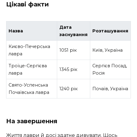
Цікаві факти
Дата
Назва
Розташування
заснування
Києво-Печерська
1051 рік
Київ, Україна
лавра
Троїце-Сергієва
Сергієв Посад,
1345 рік
лавра
Росія
Свято-Успенська
1240 рік
Почаїв, Україна
Почаївська лавра
На завершення
Життя лаври й досі здатне дивувати. Щось