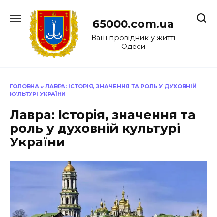
Перейти
до
65000.com.ua
вмісту
Ваш провідник у житті
Одеси
ГОЛОВНА
»
ЛАВРА: ІСТОРІЯ, ЗНАЧЕННЯ ТА РОЛЬ У ДУХОВНІЙ
КУЛЬТУРІ УКРАЇНИ
Лавра: Історія, значення та
роль у духовній культурі
України