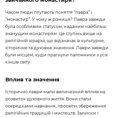
звичайного монастиря?
Часом люди плутають поняття “лавра” і
“монастир”. У чому ж різниця? Лавра завжди
була особливим статусом, наданим найбільш
значущим монастирям. Це ступінь вище на
релігійній ієрархії, що відзначає їх культурне,
історичне та духовне значення. Лаври завжди
були місцем, куди прагнули паломники з усіх
кінців світу.
Вплив та значення
Історично лаври мали величезний вплив на
розвиток духовного життя. Вони стали
осередками навчання, просвіти, збереження
релігійних традицій і мистецтв. Записки і