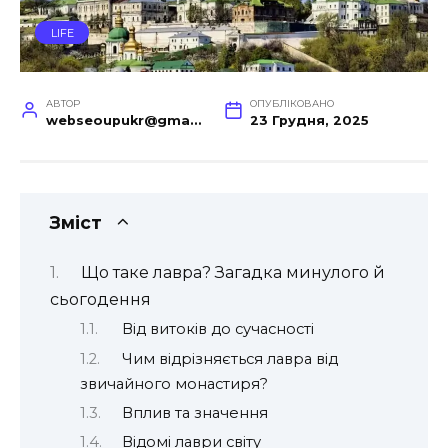
LIFE
АВТОР
ОПУБЛІКОВАНО
webseoupukr@gmail.com
23 Грудня, 2025
Зміст
Що таке лавра? Загадка минулого й
сьогодення
Від витоків до сучасності
Чим відрізняється лавра від
звичайного монастиря?
Вплив та значення
Відомі лаври світу