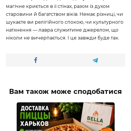
магічне криється в її стінах, разом із духом
старовини й багатством віків. Немає різниці, чи
шукаєте ви релігійного спокою, чи культурного
натхнення — лавра служитиме джерелом, що
ніколи не вичерпається. І це завжди буде так.
Вам також може сподобатися