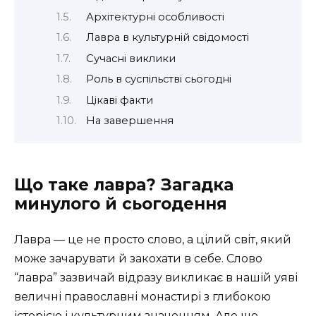
Архітектурні особливості
Лавра в культурній свідомості
Сучасні виклики
Роль в суспільстві сьогодні
Цікаві факти
На завершення
Що таке лавра? Загадка
минулого й сьогодення
Лавра — це не просто слово, а цілий світ, який
може зачарувати й закохати в себе. Слово
“лавра” зазвичай відразу викликає в нашій уяві
величні православні монастирі з глибокою
історією і культурним значенням. Але що