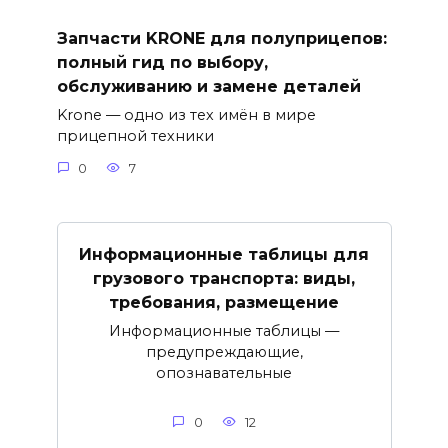
Запчасти KRONE для полуприцепов:
полный гид по выбору,
обслуживанию и замене деталей
Krone — одно из тех имён в мире
прицепной техники
0
7
Информационные таблицы для
грузового транспорта: виды,
требования, размещение
Информационные таблицы —
предупреждающие,
опознавательные
0
12