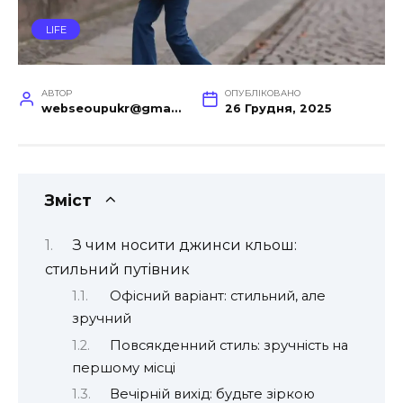
LIFE
АВТОР
ОПУБЛІКОВАНО
webseoupukr@gmail.com
26 Грудня, 2025
Зміст
З чим носити джинси кльош:
стильний путівник
Офісний варіант: стильний, але
зручний
Повсякденний стиль: зручність на
першому місці
Вечірній вихід: будьте зіркою