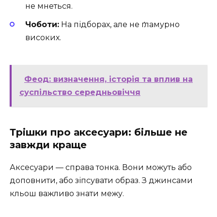
не мнеться.
Чоботи:
На підборах, але не ґламурно
високих.
Феод: визначення, історія та вплив на
суспільство середньовіччя
Трішки про аксесуари: більше не
завжди краще
Аксесуари — справа тонка. Вони можуть або
доповнити, або зіпсувати образ. З джинсами
кльош важливо знати межу.