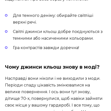
Для темного деніму: обирайте світліші
верхні речі.
Світлі джинси кльош добре поєднуються з
темними або насиченими кольорами.
Гра контрастів завжди доречна!
Чому джинси кльош знову в моді?
Насправді вони ніколи і не виходили з моди.
Періоди спаду цікавість змінювалися на
велике повернення. І ось вони тут знову,
дітище 70-х, повернулися, щоб навіки зайняти
своє місце у вашому гардеробі. І все тому, що