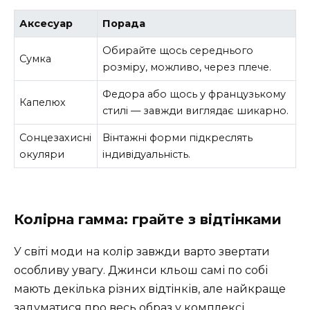
Аксесуар
Порада
Обирайте щось середнього
Сумка
розміру, можливо, через плече.
Федора або щось у французькому
Капелюх
стилі — завжди виглядає шикарно.
Сонцезахисні
Вінтажні форми підкреслять
окуляри
індивідуальність.
Колірна гамма: грайте з відтінками
У світі моди на колір завжди варто звертати
особливу увагу. Джинси кльош самі по собі
мають декілька різних відтінків, але найкраще
задуматися про весь образ у комплексі.