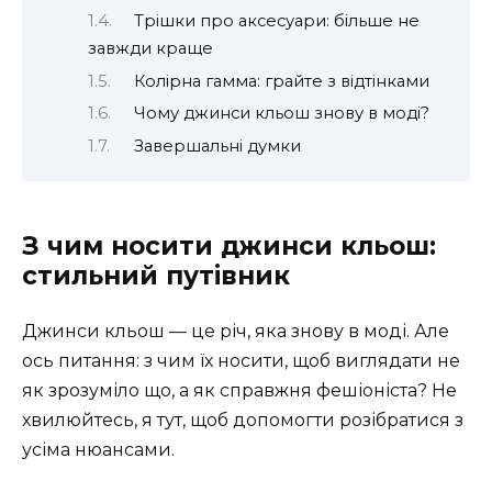
Трішки про аксесуари: більше не
завжди краще
Колірна гамма: грайте з відтінками
Чому джинси кльош знову в моді?
Завершальні думки
З чим носити джинси кльош:
стильний путівник
Джинси кльош — це річ, яка знову в моді. Але
ось питання: з чим їх носити, щоб виглядати не
як зрозуміло що, а як справжня фешіоніста? Не
хвилюйтесь, я тут, щоб допомогти розібратися з
усіма нюансами.